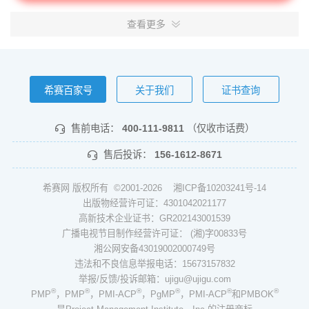
查看更多
希赛百家号
关于我们
证书查询
售前电话：
400-111-9811
（仅收市话费）
售后投诉：
156-1612-8671
希赛网 版权所有 ©2001-2026
湘ICP备10203241号-14
出版物经营许可证：4301042021177
高新技术企业证书：GR202143001539
广播电视节目制作经营许可证： (湘)字00833号
湘公网安备43019002000749号
违法和不良信息举报电话：15673157832
举报/反馈/投诉邮箱：ujigu@ujigu.com
®
®
®
®
®
®
PMP
，PMP
，PMI-ACP
，PgMP
，PMI-ACP
和PMBOK