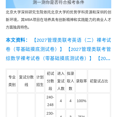
北京大学深圳研究生院依托北京大学的优势学科资源和深圳的创
新环境，其MBA项目在培养具有创新精神和实践能力的商业人才
方面独具特色。
本文资料：
【2027管理类联考英语（二）裸考试
卷（零基础摸底测试卷）】
【2027管理类联考管
综数学裸考试卷（零基础摸底测试卷）】
【2027
管理类联考管综逻辑裸考试卷（零基础摸底测试
初试
进入
拟录
卷）】
【2027MBA管综逻辑裸考试卷（零基础摸
专业
复试分数
计划
分数
复试
取人
录取率
初复试占比
类别
线
招生
底测试卷）】
【2027MBA管综数学裸考试卷（零
段
人数
数
基础摸底测试卷）】
【2027MBA英语（二）裸考
240-
4
4
100%
试卷（零基础摸底测试卷）】
248
230-
4
3
75%