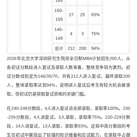
169
150-
27
25
93%
159
146-
4
3
75%
149
总计
212
200
94%
2026年北京大学深圳研究生院非全日制MBA计划招生200人，从
各初试分数段进入复试及录取人数来看，整体竞争较为激烈。初
试分数线划定为146/35/70，共有212人进入复试，最终录取200
人，整体录取率达到94%，说明进入复试后考生有较大机会被录
取，但初试仍是获取复试资格的关键门槛。
在240-248分数段，4人进入复试且全部录取，录取率100%。230
-239分数段，4人进复试，3人录取，录取率75%。220-229分数
段，14人进复试，13人录取，录取率93%。这些中高分数段的考
生在初试中展现出了较强的知识储备和应试能力，在录取中占据