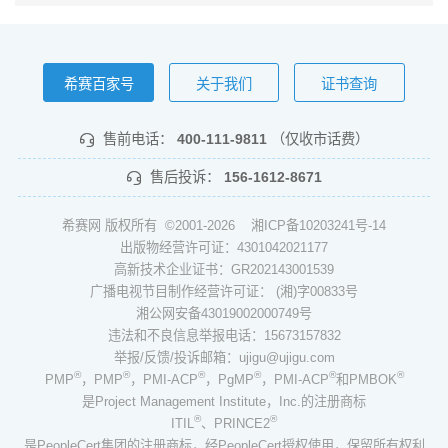
希赛百家号
关于我们
证书查询
售前电话：
400-111-9811
（仅收市话费）
售后投诉：
156-1612-8671
希赛网 版权所有 ©2001-2026
湘ICP备10203241号-14
出版物经营许可证：4301042021177
高新技术企业证书：GR202143001539
广播电视节目制作经营许可证： (湘)字00833号
湘公网安备43019002000749号
违法和不良信息举报电话：15673157832
举报/反馈/投诉邮箱：ujigu@ujigu.com
®
®
®
®
®
®
PMP
，PMP
，PMI-ACP
，PgMP
，PMI-ACP
和PMBOK
是Project Management Institute，Inc.的注册商标
®
®
ITIL
、PRINCE2
是PeopleCert集团的注册商标，经PeopleCert授权使用，保留所有权利