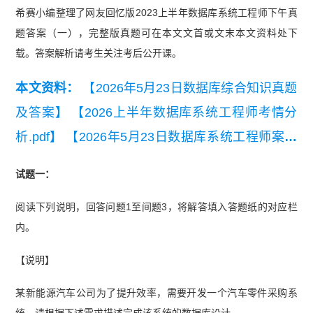
希赛小编整理了网友回忆版2023上半年数据库系统工程师下午真
题答案（一），
完整版真题可在本文文首或文末本文资料处下
载
。答案解析请考生关注考后公开课。
本文资料：
【2026年5月23日数据库综合知识真题
及答案】
【2026上半年数据库系统工程师考情分
析.pdf】
【2026年5月23日数据库系统工程师案例
题真题(考生回忆版).pdf】
【2026年上半年数据库
试题一：
系统工程师第二期模考试卷（应用技术）】
【202
阅读下列说明，回答问题1至间题3，将解答填入答题纸的对应栏
6年上半年数据库系统工程师易混淆知识点】
【20
内。
25年5月数据库系统工程师考试分析】
【2023年上
半年数据库系统工程师考试案例分析真题】
【202
【说明】
3年上半年数据库系统工程师考试综合知识真题】
某新能源汽车公司为了提升效率，需要开发一个汽车零件采购系
【2020-2023年软考数据库系统工程师真题汇总】
统。请根据下述需求描述完成该系统的数据库设计。