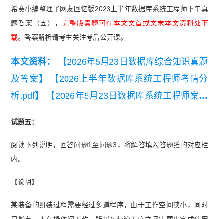
希赛小编整理了网友回忆版2023上半年数据库系统工程师下午真
题答案（五），
完整版真题可在本文文首或文末本文资料处下
载
。答案解析请考生关注考后公开课。
本文资料：
【2026年5月23日数据库综合知识真题
及答案】
【2026上半年数据库系统工程师考情分
析.pdf】
【2026年5月23日数据库系统工程师案例
题真题(考生回忆版).pdf】
【2026年上半年数据库
试题五：
系统工程师第二期模考试卷（应用技术）】
【202
阅读下列说明，回答问题1至问题3，将解答填入答题纸的对应栏
6年上半年数据库系统工程师易混淆知识点】
【20
内。
25年5月数据库系统工程师考试分析】
【2023年上
半年数据库系统工程师考试案例分析真题】
【202
【说明】
3年上半年数据库系统工程师考试综合知识真题】
某装备的组装过程需要经过多道程序，由于工作空间狭小，同时
【2020-2023年软考数据库系统工程师真题汇总】
只能有一人在操作间工作，所以在每道工序之间需要先完成使用