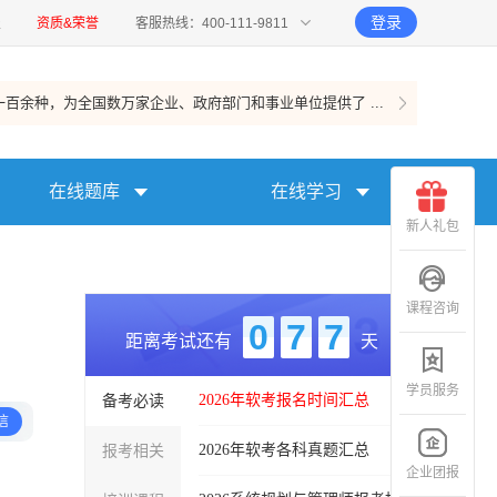
登录
报
资质&荣誉
客服热线：400-111-9811
百余种，为全国数万家企业、政府部门和事业单位提供了 ...
在线题库
在线学习
新人礼包
课程咨询
0
7
7
距离考试还有
天
学员服务
备考必读
2026年软考报名时间汇总
信
报考相关
2026年软考各科真题汇总
企业团报