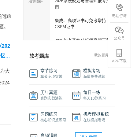
培训课程
2026系统规划与管理师报考指
南
电话咨询
些问题
集成、高项证书可免考增持
题。
CSPM证书
公众号
2026软考系统分析师真题下载
202
软考各科目自学必备学习包
回忆
我的题库
软考题库
APP下载
2027年信息系统项目管理师精
章节练习
模拟考场
编为大
品班
章节专项突破
海量免费试题
024
2026下半年系统架构设计师免
历年真题
每日一练
费课程
真题实战演练
每天10题练习
软件设计师报考指南视频课程
习题练习
机考模拟系统
核心知识点练习
在线模拟考场
机考系统操作流程及画图讲解
视频
高频错题