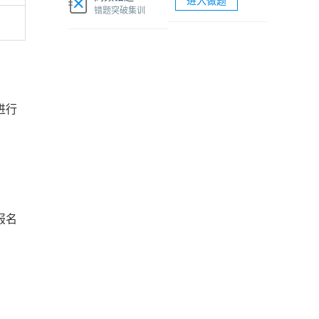
进入做题
软考网络工程师视频课程
错题突破集训
软考各科题库海量试题免费刷
进行
报名