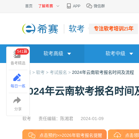
首页
了解希赛
APP
微信群
软考
专注软考培训25年
541篇
软考高级
软考中级
备考精选
首页 >
软考 >
考试报名 >
2024年云南软考报名时间及流程
每日一练
2024年云南软考报名时间
分享
软考
责任编辑：陈湘君
2024-01-09
点击预约>>2026年软考报名提醒
点击领