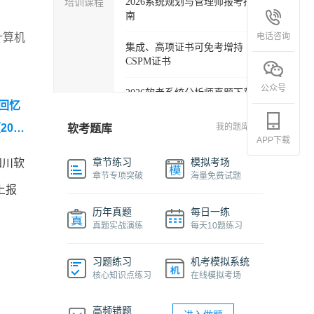
培训课程
2026系统规划与管理师报考指
南
电话咨询
计算机
集成、高项证书可免考增持
CSPM证书
公众号
2026软考系统分析师真题下载
生回忆
软考各科目自学必备学习包
202
我的题库
软考题库
APP下载
2027年信息系统项目管理师精
章节练习
模拟考场
四川软
品班
章节专项突破
海量免费试题
上报
2026下半年系统架构设计师免
历年真题
每日一练
费课程
真题实战演练
每天10题练习
软件设计师报考指南视频课程
习题练习
机考模拟系统
核心知识点练习
在线模拟考场
机考系统操作流程及画图讲解
视频
高频错题