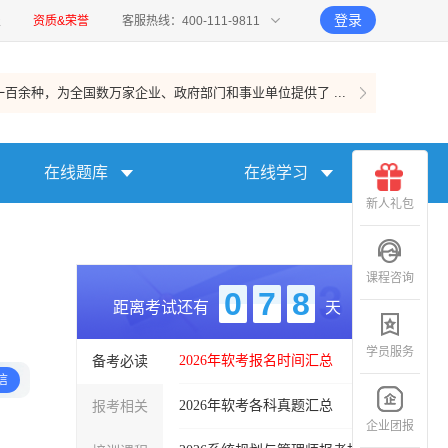
登录
报
资质&荣誉
客服热线：400-111-9811
百余种，为全国数万家企业、政府部门和事业单位提供了 ...
在线题库
在线学习
新人礼包
课程咨询
0
7
8
距离考试还有
天
学员服务
备考必读
2026年软考报名时间汇总
信
报考相关
2026年软考各科真题汇总
企业团报