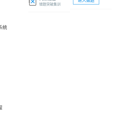
进入做题
软考网络工程师视频课程
错题突破集训
软考各科题库海量试题免费刷
系统
程