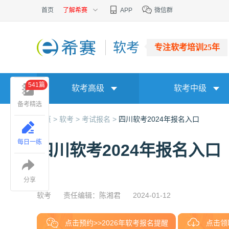
首页
了解希赛
APP
微信群
软考
专注软考培训25年
541篇
软考高级
软考中级
备考精选
首页 >
软考 >
考试报名 >
四川软考2024年报名入口
每日一练
四川软考2024年报名入口
分享
软考
责任编辑：陈湘君
2024-01-12
点击预约>>2026年软考报名提醒
点击领