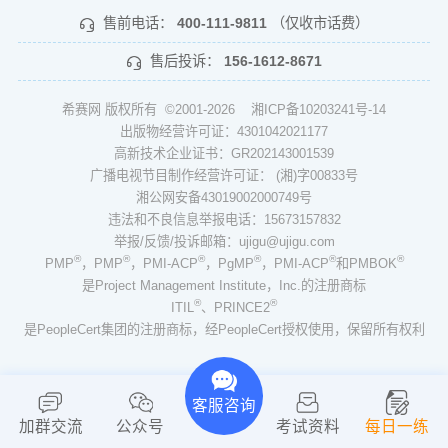
售前电话：
400-111-9811
（仅收市话费）
售后投诉：
156-1612-8671
希赛网 版权所有 ©2001-2026
湘ICP备10203241号-14
出版物经营许可证：4301042021177
高新技术企业证书：GR202143001539
广播电视节目制作经营许可证： (湘)字00833号
湘公网安备43019002000749号
违法和不良信息举报电话：15673157832
举报/反馈/投诉邮箱：ujigu@ujigu.com
®
®
®
®
®
®
PMP
，PMP
，PMI-ACP
，PgMP
，PMI-ACP
和PMBOK
是Project Management Institute，Inc.的注册商标
®
®
ITIL
、PRINCE2
是PeopleCert集团的注册商标，经PeopleCert授权使用，保留所有权利
客服咨询
加群交流
公众号
考试资料
每日一练