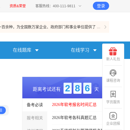
登录
报
资质&荣誉
客服热线：400-111-9811
百余种，为全国数万家企业、政府部门和事业单位提供了 ...
在线题库
在线学习
新人礼包
课程咨询
2
8
6
距离考试还有
天
学员服务
备考必读
2026年软考报名时间汇总
信
报考相关
2026年软考各科真题汇总
企业团报