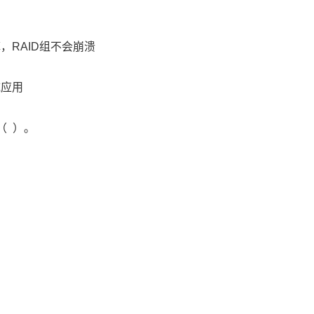
，RAID组不会崩溃
域应用
（ ）。