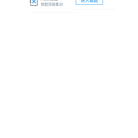
进入做题
软考网络工程师视频课程
错题突破集训
软考各科题库海量试题免费刷