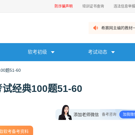
防诈骗声明
培训证书查询
违法信息举
希赛网主编的教材一
软考初级
考试动态
题51-60
经典100题51-60
添加老师微信
备考咨询
加我微
取软考备考资料