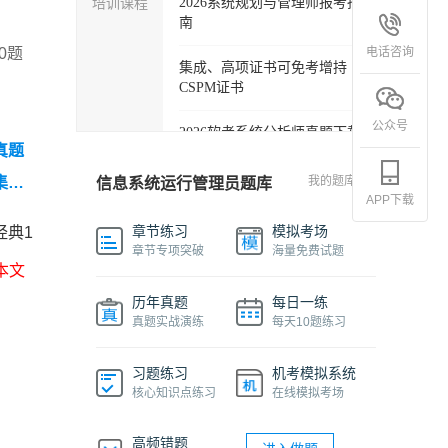
培训课程
2026系统规划与管理师报考指
南
电话咨询
0题
集成、高项证书可免考增持
CSPM证书
公众号
2026软考系统分析师真题下载
真题
软考各科目自学必备学习包
集
我的题库
信息系统运行管理员题库
APP下载
半年信
2027年信息系统项目管理师精
章节练习
模拟考场
经典1
品班
章节专项突破
海量免费试题
本文
2026下半年系统架构设计师免
历年真题
每日一练
费课程
真题实战演练
每天10题练习
软件设计师报考指南视频课程
习题练习
机考模拟系统
核心知识点练习
在线模拟考场
机考系统操作流程及画图讲解
视频
高频错题