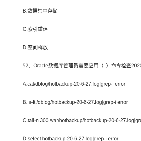
B.数据集中存储
C.索引重建
D.空间释放
52、Oracle数据库管理员需要应用（ ）命令检查202
A.cat/dblog/hotbackup-20-6-27.log|grep-i error
B.Is-It /dblog/hotbackup-20-6-27.log|grep-i error
C.tail-n 300 /var/hotbackup/hotbackup-20-6-27.log|gre
D.select hotbackup-20-6-27.log|grep-i error