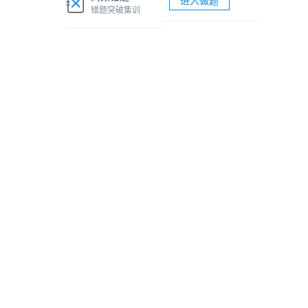
进入做题
软考网络工程师视频课程
错题突破集训
软考各科题库海量试题免费刷