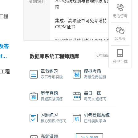
培训课程
2026系统规划与管理师报考指
南
电话咨询
工程
集成、高项证书可免考增持
CSPM证书
公众号
2026软考系统分析师真题下载
题及答
软考各科目自学必备学习包
f】
我的题库
数据库系统工程师题库
APP下载
】
【2
2027年信息系统项目管理师精
章节练习
模拟考场
统工程
品班
据库系
章节专项突破
海量免费试题
2026下半年系统架构设计师免
历年真题
每日一练
费课程
真题实战演练
每天10题练习
软件设计师报考指南视频课程
习题练习
机考模拟系统
核心知识点练习
在线模拟考场
机考系统操作流程及画图讲解
视频
高频错题