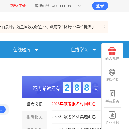
登录
报
资质&荣誉
客服热线：400-111-9811
百余种，为全国数万家企业、政府部门和事业单位提供了 ...
在线题库
在线学习
新人礼包
课程咨询
2
8
8
距离考试还有
天
学员服务
备考必读
2026年软考报名时间汇总
信
报考相关
2026年软考各科真题汇总
企业团报