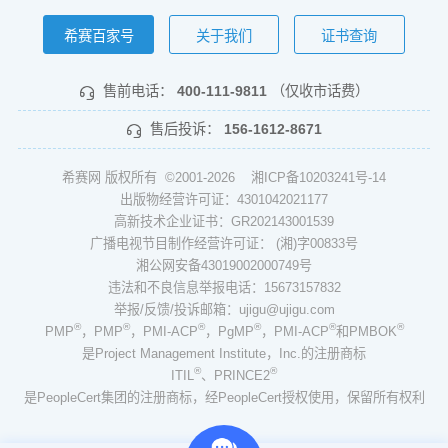
希赛百家号
关于我们
证书查询
售前电话：
400-111-9811
（仅收市话费）
售后投诉：
156-1612-8671
希赛网 版权所有 ©2001-2026
湘ICP备10203241号-14
出版物经营许可证：4301042021177
高新技术企业证书：GR202143001539
广播电视节目制作经营许可证： (湘)字00833号
湘公网安备43019002000749号
违法和不良信息举报电话：15673157832
举报/反馈/投诉邮箱：ujigu@ujigu.com
®
®
®
®
®
®
PMP
，PMP
，PMI-ACP
，PgMP
，PMI-ACP
和PMBOK
是Project Management Institute，Inc.的注册商标
®
®
ITIL
、PRINCE2
是PeopleCert集团的注册商标，经PeopleCert授权使用，保留所有权利