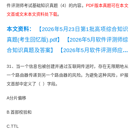
件评测师考试基础知识真题（4）的内容。
PDF版本真题可在本文
文首或文末本文资料处下载
。
本文资料：
【2026年5月23日第1批高项综合知识
真题(考生回忆版).pdf】
【2026年5月软件评测师综
合知识真题及答案】
【2026年5月软件评测师应用
技术真题及答案】
【2026年上半年软件评测师模
31、当一个信息包被创建并通过互联网传送时，存在无限期地从
考试卷（应用技术）】
【2025年上半年软件评测
一个路由器传递到另一个路由器的风险。为避免这种风险，IP报
师考试综合知识真题】
【2020-2021年软考软件评
文首部中定义了（ ）字段。
测师真题汇总】
【2021年下半年软件评测师考试
A分片偏移
案例分析真题】
【2012-2020下半年软件评测师真
B.首部校验和
题汇总】
C.TTL