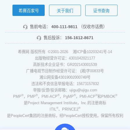
希赛百家号
关于我们
证书查询
售前电话：
400-111-9811
（仅收市话费）
售后投诉：
156-1612-8671
希赛网 版权所有 ©2001-2026
湘ICP备10203241号-14
出版物经营许可证：4301042021177
高新技术企业证书：GR202143001539
广播电视节目制作经营许可证： (湘)字00833号
湘公网安备43019002000749号
违法和不良信息举报电话：15673157832
举报/反馈/投诉邮箱：ujigu@ujigu.com
®
®
®
®
®
®
PMP
，PMP
，PMI-ACP
，PgMP
，PMI-ACP
和PMBOK
是Project Management Institute，Inc.的注册商标
®
®
ITIL
、PRINCE2
是PeopleCert集团的注册商标，经PeopleCert授权使用，保留所有权利