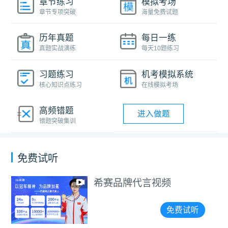
章节练习
模拟考场
章节专项突破
海量免费试题
历年真题
每日一练
真题实战演练
每天10题练习
习题练习
机考模拟系统
核心知识点练习
在线模拟考场
高频错题
进入做题
错题突破集训
免费试听
牌代言视频
202
员备考
免费试听