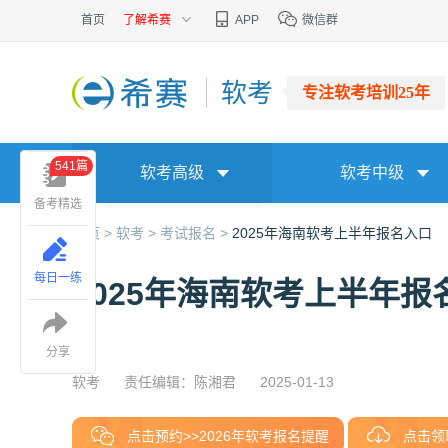
首页
了解希赛
APP
微信群
软考
专注软考培训25年
541篇
软考高级
软考中级
备考精选
首页 >
软考 >
考试报名 >
2025年海南软考上半年报名入口
每日一练
2025年海南软考上半年报
分享
软考
责任编辑：陈湘君
2025-01-13
点击预约>>2026年软考报名提醒
点击领