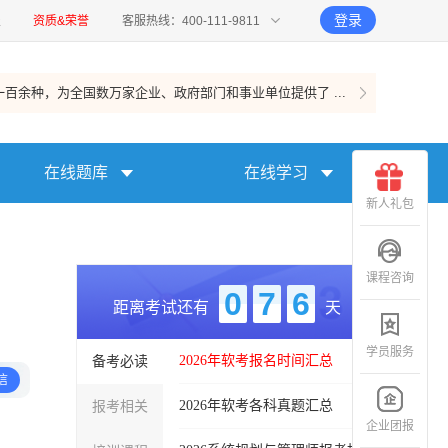
登录
报
资质&荣誉
客服热线：400-111-9811
百余种，为全国数万家企业、政府部门和事业单位提供了 ...
在线题库
在线学习
新人礼包
课程咨询
0
7
6
距离考试还有
天
学员服务
备考必读
2026年软考报名时间汇总
信
报考相关
2026年软考各科真题汇总
企业团报