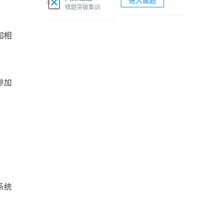
进入做题
软考网络工程师视频课程
错题突破集训
软考各科题库海量试题免费刷
加相
参加
系统