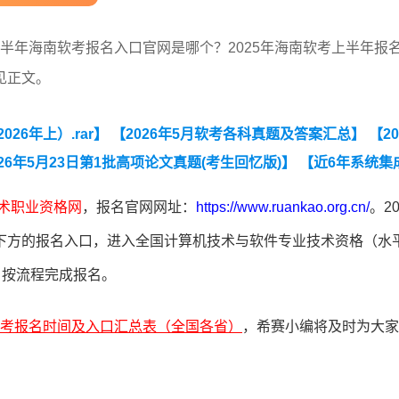
5上半年海南软考报名入口官网是哪个？2025年海南软考上半年报
见正文。
26年上）.rar】
【2026年5月软考各科真题及答案汇总】
【20
026年5月23日第1批高项论文真题(考生回忆版)】
【近6年系统集
5年系统集成项目管理工程师第二批次综合知识真题】
术职业资格网
，报名官网网址：
https://www.ruankao.org.cn/
。2
下方的报名入口，进入全国计算机技术与软件专业技术资格（水
，按流程完成报名。
年软考报名时间及入口汇总表（全国各省）
，希赛小编将及时为大家