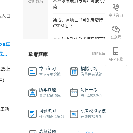
培训课程
2026系统规划与管理师报考指
南
电话咨询
名入口
集成、高项证书可免考增持
CSPM证书
公众号
2026软考系统分析师真题下载
26年
软考各科目自学必备学习包
成项
我的题库
软考题库
APP下载
2027年信息系统项目管理师精
章节练习
模拟考场
025上
品班
章节专项突破
海量免费试题
平）
2026下半年系统架构设计师免
历年真题
每日一练
费课程
真题实战演练
每天10题练习
软件设计师报考指南视频课程
更新
习题练习
机考模拟系统
核心知识点练习
在线模拟考场
机考系统操作流程及画图讲解
视频
高频错题