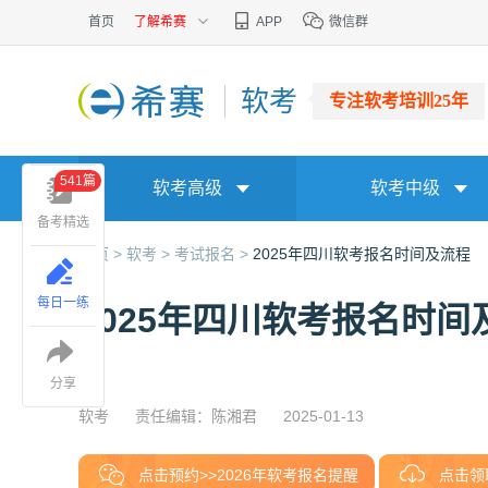
首页
了解希赛
APP
微信群
软考
专注软考培训25年
541篇
软考高级
软考中级
备考精选
首页 >
软考 >
考试报名 >
2025年四川软考报名时间及流程
每日一练
2025年四川软考报名时间
分享
软考
责任编辑：陈湘君
2025-01-13
点击预约>>2026年软考报名提醒
点击领