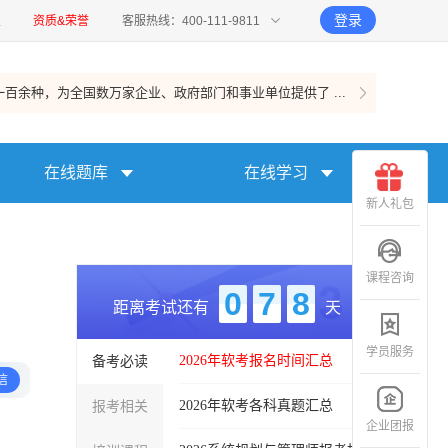
登录
报
资质&荣誉
客服热线：400-111-9811
百余种，为全国数万家企业、政府部门和事业单位提供了 ...
在线题库
在线学习
新人礼包
课程咨询
0
7
8
距离考试还有
天
学员服务
备考必读
2026年软考报名时间汇总
信
报考相关
2026年软考各科真题汇总
企业团报