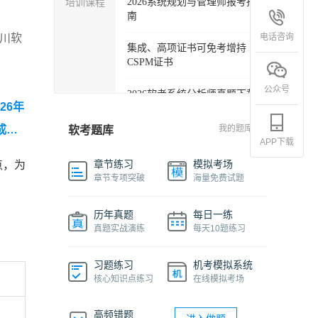
培训课程
2026系统规划与管理师报考指
南
电话咨询
四川软
集成、高项证书可免考增持
CSPM证书
公众号
2026软考系统分析师真题下载
26年
软考各科目自学必备学习包
成项
我的题库
软考题库
APP下载
2027年信息系统项目管理师精
章节练习
模拟考场
点，为
品班
章节专项突破
海量免费试题
2026下半年系统架构设计师免
历年真题
每日一练
费课程
真题实战演练
每天10题练习
软件设计师报考指南视频课程
习题练习
机考模拟系统
核心知识点练习
在线模拟考场
机考系统操作流程及画图讲解
视频
高频错题