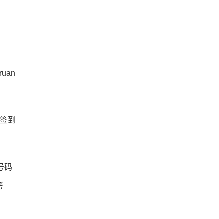
uan
生签到
号码
考