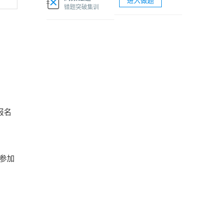
进入做题
软考网络工程师视频课程
错题突破集训
软考各科题库海量试题免费刷
报名
参加