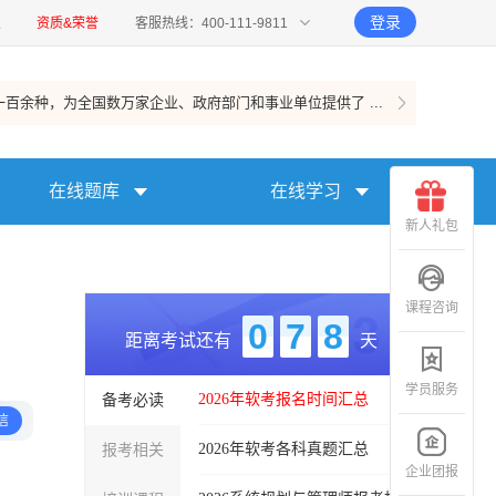
登录
报
资质&荣誉
客服热线：400-111-9811
百余种，为全国数万家企业、政府部门和事业单位提供了 ...
在线题库
在线学习
新人礼包
课程咨询
0
7
8
距离考试还有
天
学员服务
备考必读
2026年软考报名时间汇总
信
报考相关
2026年软考各科真题汇总
企业团报