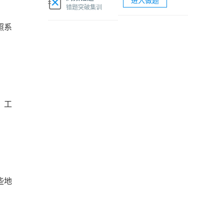
进入做题
软考网络工程师视频课程
错题突破集训
照系
软考各科题库海量试题免费刷
、工
些地