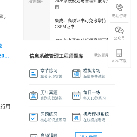
培训课程
2026系统规划与管理师报考指
南
电话咨询
骤。
集成、高项证书可免考增持
CSPM证书
公众号
2026软考系统分析师真题下载
速
软考各科目自学必备学习包
2026
我的题库
信息系统管理工程师题库
APP下载
统管
2027年信息系统项目管理师精
章节练习
模拟考场
品班
论文
章节专项突破
海量免费试题
2026下半年系统架构设计师免
历年真题
每日一练
费课程
真题实战演练
每天10题练习
进行用
软件设计师报考指南视频课程
习题练习
机考模拟系统
核心知识点练习
在线模拟考场
机考系统操作流程及画图讲解
视频
高频错题