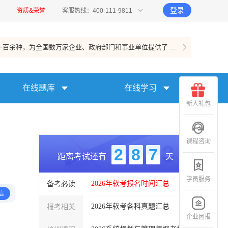
登录
报
资质&荣誉
客服热线：400-111-9811
百余种，为全国数万家企业、政府部门和事业单位提供了 ...
在线题库
在线学习
新人礼包
课程咨询
2
8
7
距离考试还有
天
学员服务
备考必读
2026年软考报名时间汇总
信
报考相关
2026年软考各科真题汇总
企业团报