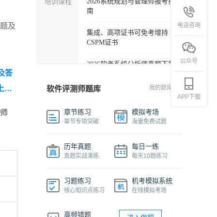
培训课程
2026系统规划与管理师报考指
南
电话咨询
真题及
集成、高项证书可免考增持
CSPM证书
公众号
2026软考系统分析师真题下载
及答
软考各科目自学必备学习包
上半
我的题库
软件评测师题库
APP下载
测师真
2027年信息系统项目管理师精
章节练习
模拟考场
测师
品班
章节专项突破
海量免费试题
2026下半年系统架构设计师免
历年真题
每日一练
费课程
真题实战演练
每天10题练习
软件设计师报考指南视频课程
习题练习
机考模拟系统
核心知识点练习
在线模拟考场
机考系统操作流程及画图讲解
视频
高频错题