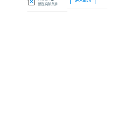
进入做题
软考网络工程师视频课程
错题突破集训
软考各科题库海量试题免费刷