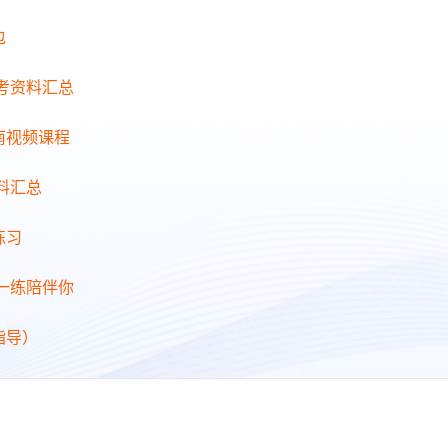
包
备考资料汇总
南视频课程
料汇总
练习
日一练陪伴你
指导）