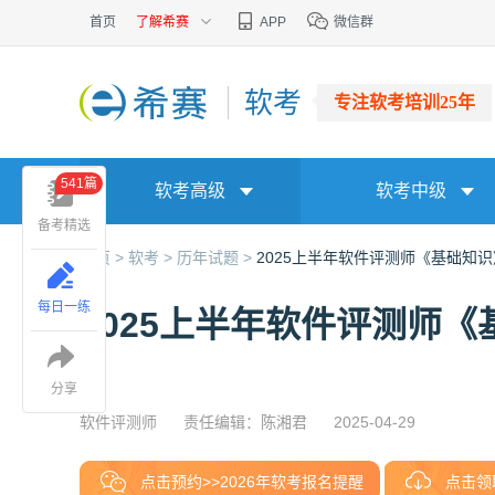
首页
了解希赛
APP
微信群
软考
专注软考培训25年
541篇
软考高级
软考中级
备考精选
首页 >
软考 >
历年试题 >
2025上半年软件评测师《基础知
每日一练
2025上半年软件评测师
分享
软件评测师
责任编辑：陈湘君
2025-04-29
点击预约>>2026年软考报名提醒
点击领