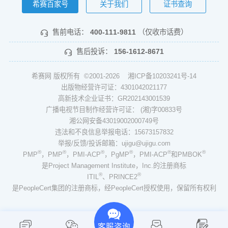
希赛百家号
关于我们
证书查询
售前电话：
400-111-9811
（仅收市话费）
售后投诉：
156-1612-8671
希赛网 版权所有 ©2001-2026
湘ICP备10203241号-14
出版物经营许可证：4301042021177
高新技术企业证书：GR202143001539
广播电视节目制作经营许可证： (湘)字00833号
湘公网安备43019002000749号
违法和不良信息举报电话：15673157832
举报/反馈/投诉邮箱：ujigu@ujigu.com
®
®
®
®
®
®
PMP
，PMP
，PMI-ACP
，PgMP
，PMI-ACP
和PMBOK
是Project Management Institute，Inc.的注册商标
®
®
ITIL
、PRINCE2
是PeopleCert集团的注册商标，经PeopleCert授权使用，保留所有权利
客服咨询