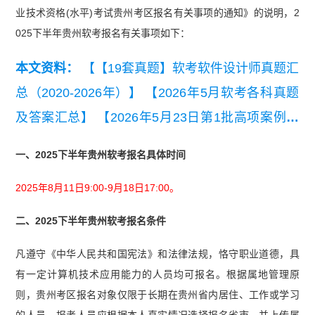
业技术资格(水平)考试贵州考区报名有关事项的通知》的说明，2
025下半年贵州软考报名有关事项如下：
本文资料：
【【19套真题】软考软件设计师真题汇
总（2020-2026年）】
【2026年5月软考各科真题
及答案汇总】
【2026年5月23日第1批高项案例分
析真题(考生回忆版)】
【2026年5月23日第1批高项
一、2025下半年贵州软考报名具体时间
论文真题(考生回忆版)】
【2025年下半年系统集成
2025年8月11日9:00-9月18日17:00。
项目管理工程师考试应用技术真题(第一批次)】
二、2025下半年贵州软考报名条件
凡遵守《中华人民共和国宪法》和法律法规，恪守职业道德，具
有一定计算机技术应用能力的人员均可报名。根据属地管理原
则，贵州考区报名对象仅限于长期在贵州省内居住、工作或学习
的人员。报考人员应根据本人真实情况选择报名省市，并上传属