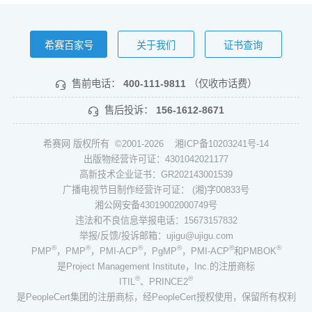
希赛百家号
关于我们
证书查询
售前电话：
400-111-9811
（仅收市话费）
售后投诉：
156-1612-8671
希赛网 版权所有 ©2001-2026
湘ICP备10203241号-14
出版物经营许可证：4301042021177
高新技术企业证书：GR202143001539
广播电视节目制作经营许可证： (湘)字00833号
湘公网安备43019002000749号
违法和不良信息举报电话：15673157832
举报/反馈/投诉邮箱：ujigu@ujigu.com
®
®
®
®
®
®
PMP
，PMP
，PMI-ACP
，PgMP
，PMI-ACP
和PMBOK
是Project Management Institute，Inc.的注册商标
®
®
ITIL
、PRINCE2
是PeopleCert集团的注册商标，经PeopleCert授权使用，保留所有权利