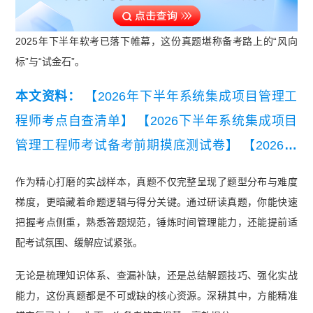
2025年下半年软考已落下帷幕，这份真题堪称备考路上的“风向
标”与“试金石”。
本文资料：
【2026年下半年系统集成项目管理工
程师考点自查清单】
【2026下半年系统集成项目
管理工程师考试备考前期摸底测试卷】
【2026年
下半年系统集成项目管理工程师知识点集锦】
【20
作为精心打磨的实战样本，真题不仅完整呈现了题型分布与难度
26年10月系统集成项目管理工程师学习手册】
【2
梯度，更暗藏着命题逻辑与得分关键。通过研读真题，你能快速
026年下半年系统集成项目管理工程师学习打卡
把握考点侧重，熟悉答题规范，锤炼时间管理能力，还能提前适
表】
【2026年5月第一批集成综合知识真题及答
配考试氛围、缓解应试紧张。
案】
【2026年5月第一批集成应用技术真题及答
无论是梳理知识体系、查漏补缺，还是总结解题技巧、强化实战
案】
【2026上半年系统集成项目管理工程师第三
能力，这份真题都是不可或缺的核心资源。深耕其中，方能精准