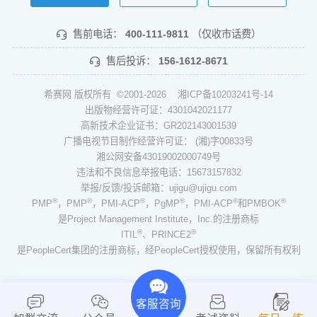
售前电话：
400-111-9811
（仅收市话费）
售后投诉：
156-1612-8671
希赛网 版权所有 ©2001-2026
湘ICP备10203241号-14
出版物经营许可证：4301042021177
高新技术企业证书：GR202143001539
广播电视节目制作经营许可证： (湘)字00833号
湘公网安备43019002000749号
违法和不良信息举报电话：15673157832
举报/反馈/投诉邮箱：ujigu@ujigu.com
®
®
®
®
®
®
PMP
，PMP
，PMI-ACP
，PgMP
，PMI-ACP
和PMBOK
是Project Management Institute，Inc.的注册商标
®
®
ITIL
、PRINCE2
是PeopleCert集团的注册商标，经PeopleCert授权使用，保留所有权利
客服咨询