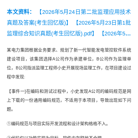
本文资料：
【2026年5月24日第二批监理应用技术
真题及答案(考生回忆版)】
【2026年5月23日第1批
监理综合知识真题(考生回忆版).pdf】
【2026年5月
23日第1批监理应用技术真题(考生回忆版)】
【202
某电力集团根据业务要求、规划了新一代智能发电管控软件系统
6年上半年信息系统监理师模考试卷（综合知
建设项目，该集团选择A公司作为承建单位，B公司作为监理单
识）】
【【近6年真题】2020-2025年软考信息系
位，B公司指派监理工程师小史开展现场监理工作，在项目建设过
统监理师真题汇总】
【2026年上半年信息系统监
程中发现:
理师易混淆知识点】
【2025年上半年信息系统监
【事件一]在编码和测试过程中，小史发现A公司的编码规范是网
理师案例分析真题】
【2024年下半年信息系统监
上下载的一份通用编码规范，不适用于本项目，导致出现如下问
理师综合知识真题】
题。
①编码规范与项目实际开发流程和设计架构格格不入。
②代码仅以功能实现为目标，软件内存释放不合理。