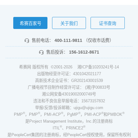
希赛百家号
关于我们
证书查询
售前电话：
400-111-9811
（仅收市话费）
售后投诉：
156-1612-8671
希赛网 版权所有 ©2001-2026
湘ICP备10203241号-14
出版物经营许可证：4301042021177
高新技术企业证书：GR202143001539
广播电视节目制作经营许可证： (湘)字00833号
湘公网安备43019002000749号
违法和不良信息举报电话：15673157832
举报/反馈/投诉邮箱：ujigu@ujigu.com
®
®
®
®
®
®
PMP
，PMP
，PMI-ACP
，PgMP
，PMI-ACP
和PMBOK
是Project Management Institute，Inc.的注册商标
®
®
ITIL
、PRINCE2
是PeopleCert集团的注册商标，经PeopleCert授权使用，保留所有权利