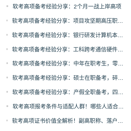
软考高项备考经验分享：2个月一战上岸高项
软考高项备考经验分享：项目攻坚期高压职场人，碎片时间突围备考
软考高项备考经验分享：银行研发计算机本硕，3个月100小时极速通关
软考高项备考经验分享：工科跨考通信硬件从业者，规划先行稳扎稳打通关
软考高项备考经验分享：中年在职考生，零基础突围备考经验
软考高项备考经验分享：硕士在职备考，碎片化时间高效通关方案
软考高项备考经验分享：产假全职备考，四轮递进式复习落地法
软考高项报考条件与适配人群！哪些人适合考高项
软考高项证书价值全解析！副高职称、落户补贴、职场晋升专属红利