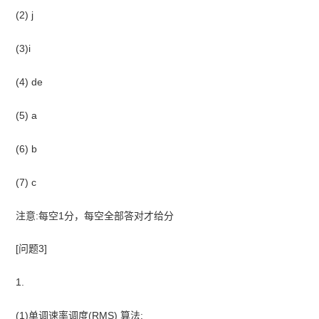
(2) j
(3)i
(4) de
(5) a
(6) b
(7) c
注意:每空1分，每空全部答对才给分
[问题3]
1.
(1)单调速率调度(RMS) 算法: