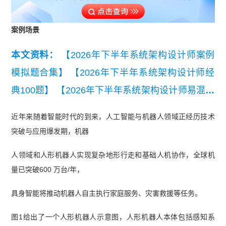
案例场景
本文资料：
【2026年下半年系统架构设计师案例
模拟题合集】
【2026年下半年系统架构设计师经
典100题】
【2026年下半年系统架构设计师易混淆
知识点】
【2026年下半年系统架构设计师考点自
近年来随着智能时代的到来，人工智能与机器人领域正经历技术
查清单】
【2026年下半年系统架构设计师三色笔
突破与应用爆发期，机器
记【考点速记】】
【2026年下半年系统架构设计
人领域和人形机器人实现复杂地形行走和基础人机协作，全球机
师备考前期摸底测试卷【入门自测必备】】
【202
量已突破600 万台/年，
6年下半年系统架构设计师架构知识点集锦精华
具身智能将推动机器人自主执行家庭服务、灾害救援等任务。
版】
【【近7年真题】2020-2026上半年系统架构
设计师真题汇总】
【2026年5月23日架构案例分析
图1给出了一个人形机器人示意图，人形机器人本体包括感知系