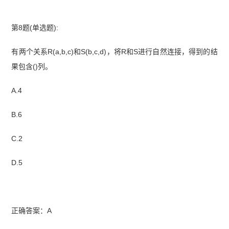
第8题(单选题):
有两个关系R(a,b,c)和S(b,c,d)，将R和S进行自然连接，得到的结
果包含()列。
A.4
B.6
C.2
D.5
正确答案：A