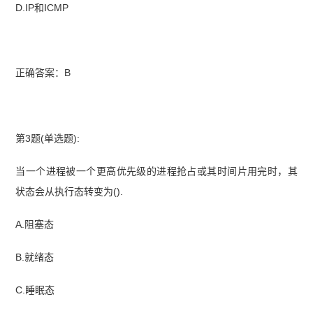
D.IP和ICMP
正确答案：B
第3题(单选题):
当一个进程被一个更高优先级的进程抢占或其时间片用完时，其
状态会从执行态转变为().
A.阻塞态
B.就绪态
C.睡眠态