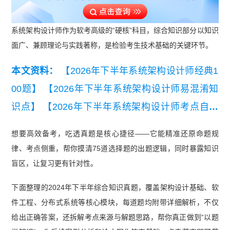
系统架构设计师作为软考高级的“硬核”科目，综合知识部分以知识
面广、兼顾理论与实践著称，是检验考生技术基础的关键环节。
本文资料：
【2026年下半年系统架构设计师经典1
00题】
【2026年下半年系统架构设计师易混淆知
识点】
【2026年下半年系统架构设计师考点自查
清单】
【2026年下半年系统架构设计师三色笔记
想要高效备考，吃透真题是核心捷径——它能精准还原命题规
【考点速记】】
【2026年下半年系统架构设计师
律、考点侧重，帮你摸清75道选择题的出题逻辑，同时暴露知识
备考前期摸底测试卷【入门自测必备】】
【2026
盲区，让复习更有针对性。
年下半年系统架构设计师架构知识点集锦精华版】
下面整理的2024年下半年综合知识真题，覆盖架构设计基础、软
【【近7年真题】2020-2026上半年系统架构设计师
件工程、分布式系统等核心模块，每道题均附带详细解析，不仅
真题汇总】
【2026年5月23日架构案例分析真题及
给出正确答案，还拆解考点来源与解题思路，帮你真正做到“以题