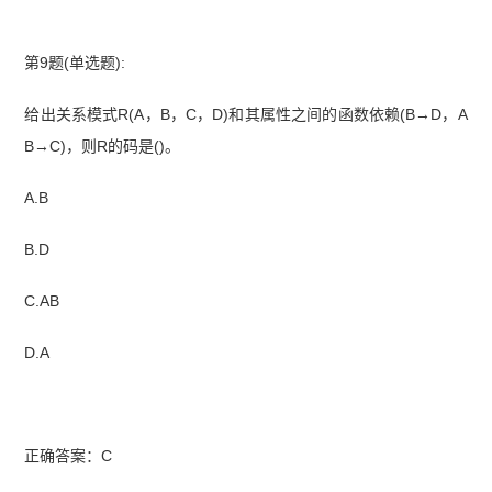
第9题(单选题):
给出关系模式R(A，B，C，D)和其属性之间的函数依赖(B→D，A
B→C)，则R的码是()。
A.B
B.D
C.AB
D.A
正确答案：C