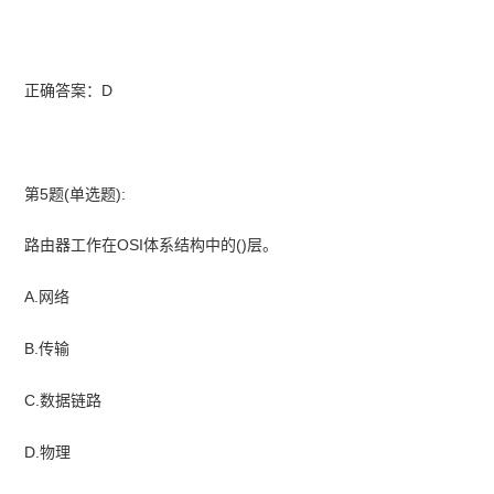
正确答案：D
第5题(单选题):
路由器工作在OSI体系结构中的()层。
A.网络
B.传输
C.数据链路
D.物理