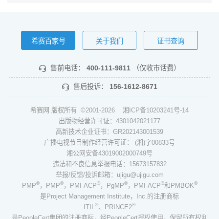
希赛百家号
关于我们
证书查询
售前电话：
400-111-9811
（仅收市话费）
售后投诉：
156-1612-8671
希赛网 版权所有 ©2001-2026
湘ICP备10203241号-14
出版物经营许可证：4301042021177
高新技术企业证书：GR202143001539
广播电视节目制作经营许可证： (湘)字00833号
湘公网安备43019002000749号
违法和不良信息举报电话：15673157832
举报/反馈/投诉邮箱：ujigu@ujigu.com
®
®
®
®
®
®
PMP
，PMP
，PMI-ACP
，PgMP
，PMI-ACP
和PMBOK
是Project Management Institute，Inc.的注册商标
®
®
ITIL
、PRINCE2
是PeopleCert集团的注册商标，经PeopleCert授权使用，保留所有权利