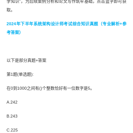
答案解析】
【2026上半年系统架构设计师考情分
学知识”，为后续案例分析和论文写作筑牢基础，点击蓝字即可获
取。
析】
【2025下半年系统架构设计师综合知识真题
及答案】
2024年下半年系统架构设计师考试综合知识真题（专业解析+参
考答案）
以下是部分真题+答案
第1题(单选题):
在0到1000之间有()个整数恰好有一位数字是5。
A.242
B.243
C.225