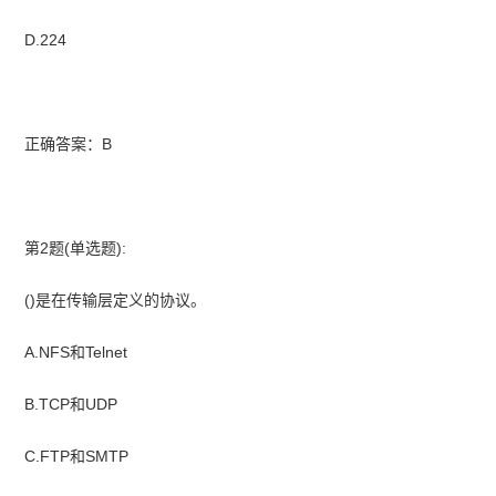
D.224
正确答案：B
第2题(单选题):
()是在传输层定义的协议。
A.NFS和Telnet
B.TCP和UDP
C.FTP和SMTP