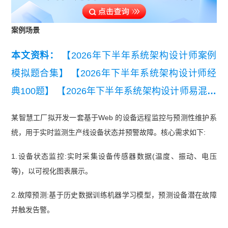
案例场景
本文资料：
【2026年下半年系统架构设计师案例
模拟题合集】
【2026年下半年系统架构设计师经
典100题】
【2026年下半年系统架构设计师易混淆
知识点】
【2026年下半年系统架构设计师考点自
某智慧工厂拟开发一套基于Web 的设备远程监控与预测性维护系
查清单】
【2026年下半年系统架构设计师三色笔
统，用于实时监测生产线设备状态并预警故障。核心需求如下:
记【考点速记】】
【2026年下半年系统架构设计
1.设备状态监控:实时采集设备传感器数据(温度、振动、电压
师备考前期摸底测试卷【入门自测必备】】
【202
等)，以可视化图表展示。
6年下半年系统架构设计师架构知识点集锦精华
2.故障预测:基于历史数据训练机器学习模型，预测设备潜在故障
版】
【【近7年真题】2020-2026上半年系统架构
并触发告警。
设计师真题汇总】
【2026年5月23日架构案例分析