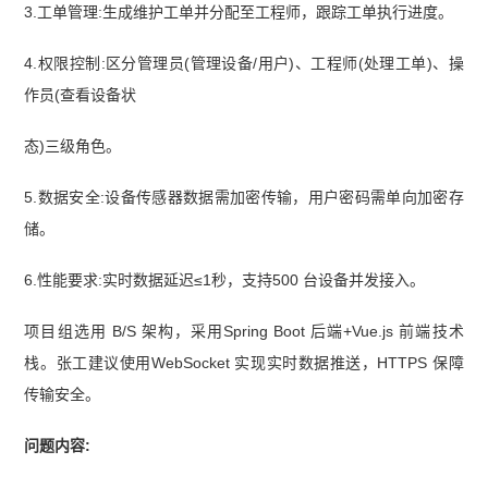
真题及答案解析】
【2026年5月23日架构综合知识
3.工单管理:生成维护工单并分配至工程师，跟踪工单执行进度。
真题(考生回忆版)】
【2026年上半年系统架构设计
4.权限控制:区分管理员(管理设备/用户)、工程师(处理工单)、操
师综合知识真题(纯答案版70题)】
【2026上半年系
作员(查看设备状
统架构设计师考情分析】
【2026年5月23日系统架
态)三级角色。
构设计师论文真题(考生回忆版)】
5.数据安全:设备传感器数据需加密传输，用户密码需单向加密存
储。
6.性能要求:实时数据延迟≤1秒，支持500 台设备并发接入。
项目组选用 B/S 架构，采用Spring Boot 后端+Vue.js 前端技术
栈。张工建议使用WebSocket 实现实时数据推送，HTTPS 保障
传输安全。
问题内容: