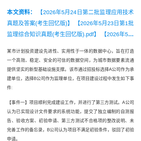
本文资料：
【2026年5月24日第二批监理应用技术
真题及答案(考生回忆版)】
【2026年5月23日第1批
监理综合知识真题(考生回忆版).pdf】
【2026年5月
23日第1批监理应用技术真题(考生回忆版)】
【202
某市计划投资建设先进性、实用性于一体的数据中心，旨在打造
6年上半年信息系统监理师模考试卷（综合知
一个高效、稳定、安全的可信的数据空间，为城市数据要素流通
识）】
【【近6年真题】2020-2025年软考信息系
提供坚实的新型基础设施支撑。该市通过招投标选择A公司作为承
统监理师真题汇总】
【2026年上半年信息系统监
建单位，选择B公司作为监理单位，在项目建设过程中发生如下事
件:
理师易混淆知识点】
【2025年上半年信息系统监
理师案例分析真题】
【2024年下半年信息系统监
【事件一】项目顺利完成建设工作，并进行了第三方测试。A公司
理师综合知识真题】
认为已实现设计文件要求的系统功能，提交了独立编制的自测报
告、验收方案、初验申请、第三方测试不合格项的整改说明、未
完善工作的备忘录，B公司认为项目不满足初验条件，驳回了初验
申请。