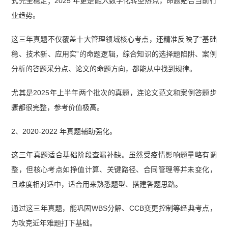
式完全稳定；2025 年更是融入数字化转型热点，命题贴合当前行
业趋势。
这三年真题不仅覆盖十大管理领域核心考点，还精准反映了“基础
稳、技术新、应用实”的命题逻辑，综合知识的选择题陷阱、案例
分析的答题采分点、论文的命题方向，都能从中找到规律。
尤其是2025年上半年两个批次的真题，连论文范文和案例答题步
骤都很完整，参考价值极高。
2、2020-2022 年真题辅助强化。
这三年真题适合基础阶段查漏补缺。虽然受疫情影响题量略有调
整，但核心考点如挣值计算、关键路径、合同管理等并未变化，
且难度相对适中，适合用来熟悉题型、搭建答题思路。
通过这三年真题，能巩固WBS分解、CCB变更控制等经典考点，
为攻克近年难题打下基础。