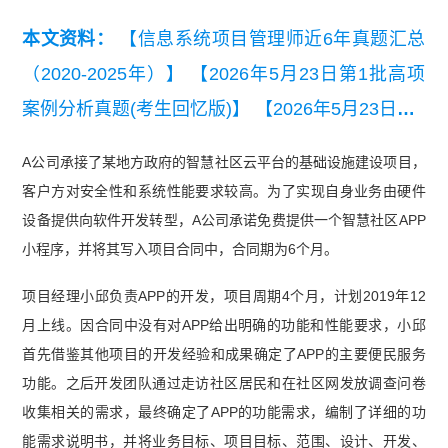
本文资料：
【信息系统项目管理师近6年真题汇总
（2020-2025年）】
【2026年5月23日第1批高项
案例分析真题(考生回忆版)】
【2026年5月23日第1
批高项综合知识真题(考生回忆版).pdf】
【2026年5
A公司承接了某地方政府的智慧社区云平台的基础设施建设项目，
月高项第二批次案例分析真题（考生回忆版）.pd
客户方对安全性和系统性能要求较高。为了实现自身业务由硬件
f】
【2025年5月高项第二批次案例分析真题】
设备提供向软件开发转型，A公司承诺免费提供一个智慧社区APP
小程序，并将其写入项目合同中，合同期为6个月。
项目经理小邱负责APP的开发，项目周期4个月，计划2019年12
月上线。因合同中没有对APP给出明确的功能和性能要求，小邱
首先借鉴其他项目的开发经验和成果确定了APP的主要便民服务
功能。之后开发团队通过走访社区居民和在社区网发放调查问卷
收集相关的需求，最终确定了APP的功能需求，编制了详细的功
能需求说明书，并将业务目标、项目目标、范围、设计、开发、