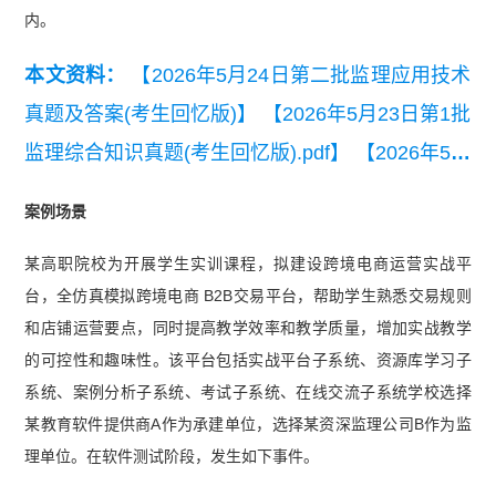
内。
本文资料：
【2026年5月24日第二批监理应用技术
真题及答案(考生回忆版)】
【2026年5月23日第1批
监理综合知识真题(考生回忆版).pdf】
【2026年5月
23日第1批监理应用技术真题(考生回忆版)】
【202
案例场景
6年上半年信息系统监理师模考试卷（综合知
某高职院校为开展学生实训课程，拟建设跨境电商运营实战平
识）】
【【近6年真题】2020-2025年软考信息系
台，全仿真模拟跨境电商 B2B交易平台，帮助学生熟悉交易规则
统监理师真题汇总】
【2026年上半年信息系统监
和店铺运营要点，同时提高教学效率和教学质量，增加实战教学
理师易混淆知识点】
【2025年上半年信息系统监
的可控性和趣味性。该平台包括实战平台子系统、资源库学习子
理师案例分析真题】
【2024年下半年信息系统监
系统、案例分析子系统、考试子系统、在线交流子系统学校选择
理师综合知识真题】
某教育软件提供商A作为承建单位，选择某资深监理公司B作为监
理单位。在软件测试阶段，发生如下事件。