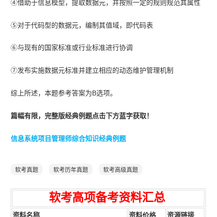
④借助于信息模型，提取数据元，并按照一定的规则规范其属性
⑤对于代码型的数据元，编制其值域，即代码表
⑥与现有的国家标准或行业标准进行协调
⑦发布实施数据元标准并建立相应的动态维护管理机制
综上所述，本题参考答案为B选项。
篇幅有限，完整版经典例题点击下方蓝字获取！
信息系统项目管理师综合知识经典例题
软考真题
软考历年真题
软考高级真题
软考高项
备
考资
料汇总
资料名称
资料价格
资源链接