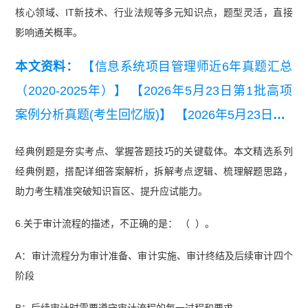
核心领域、IT新技术、行业法规等多元知识点，题型灵活，直接
影响通关概率。
本文资料：
【信息系统项目管理师近6年真题汇总
（2020-2025年）】
【2026年5月23日第1批高项
案例分析真题(考生回忆版)】
【2026年5月23日第1
批高项综合知识真题(考生回忆版).pdf】
【2026年5
经典例题是夯实考点、掌握答题技巧的关键载体。本文精选系列
月高项第二批次综合知识真题及答案】
【2026年5
经典例题，搭配详细答案解析，拆解考点逻辑、梳理解题思路，
月高项第2批次真题解析及考情分析】
【2025年5
助力考生精准突破知识盲区、提升应试能力。
月高项第二批次案例分析真题】
6.关于审计流程的描述，不正确的是： （ ）。
A：审计流程分为审计准备、审计实施、审计终结及后续审计四个
阶段
B：后续审计时需要遵守审计流程的每一过程和要求