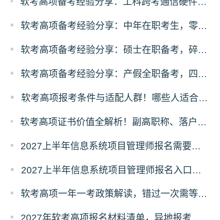
软考高项备考经验分享：工科跨考通信硬件从业者，规划先行稳扎稳打通关
软考高项备考经验分享：中年在职考生，零基础突围备考经验
软考高项备考经验分享：硕士在职备考，碎片化时间高效通关方案
软考高项备考经验分享：产假全职备考，四轮递进式复习落地法
软考高项报考条件与适配人群！哪些人适合考高项
软考高项证书价值全解析！副高职称、落户补贴、职场晋升专属红利
2027上半年信息系统项目管理师报名需要准备哪些材料？
2027上半年信息系统项目管理师报名入口及流程
软考高项一年一考政策解读，错过一次需等待一整年的影响分析
2027年软考高项报名材料清单，异地报考、照片、证明材料标准