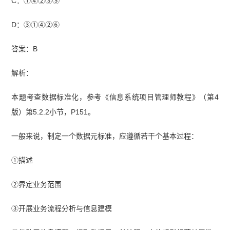
C：①④②③⑤
D：③①④②⑥
答案：B
解析：
本题考查数据标准化，参考《信息系统项目管理师教程》（第4
版）第5.2.2小节，P151。
一般来说，制定一个数据元标准，应遵循若干个基本过程：
①描述
②界定业务范围
③开展业务流程分析与信息建模