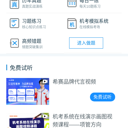
历年真题
每日一练
真题实战演练
每天10题练习
习题练习
机考模拟系统
核心知识点练习
在线模拟考场
高频错题
进入做题
错题突破集训
免费试听
2026上半年信息
2026上半年信息系统
管理师真题解析
项目管理师真题解析
费试听
免
画图视
2026年高项论文
向