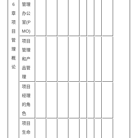
6
管理
章
办公
项
室(P
目
MO)
管
项目
理
管理
概
和产
论
品管
理
项目
经理
的角
色
项目
生命