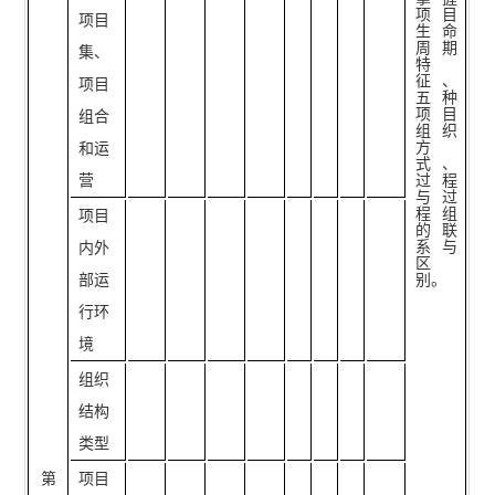
项目
项目
生命
周期
集、
特
征、
项目
五种
项目
组合
组织
方
和运
式、
营
过程
与过
程组
项目
的联
系与
内外
区
部运
别。
行环
境
组织
结构
类型
第
项目