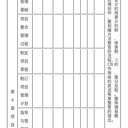
管理
理计
划的
基础
作用
，掌
项目
握计
划的
整合
编制
方
管理
法、
整体
过程
变更
控制
制定
流
程、C
项目
CB的
作
章程
用、
收尾
制订
的分
类及
项目
流程
第
等。
管理
掌握
8
整体
计划
管理
章
的易
指导
错概
项
念。
与管
目