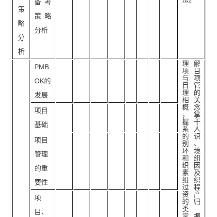
备考
策
策略
略
分析
分
析
理解
PMB
项目
与项
OK的
目管
理的
发展
相关
概念
项目
，掌
握干
基础
系人
的识
项目
别、
环境
管理
和组
织因
的重
素及
组织
要性
过程
资产
项
的归
类
目、
掌握