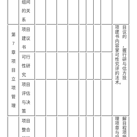
组间
的关
系
项目
项目
建议
第
书的
建议
内
7
容，
书
掌握
章
可行
可行
性研
项
究与
性研
评估
目
的方
究
法技
立
术。
项目
项
评估
管
与决
理
策
理解
项目
项目
章程
整合
与项
目管