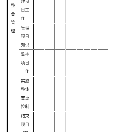
理项
整
目工
合
作
管
管理
理
项目
知识
监控
项目
工作
实施
整体
变更
控制
结束
项目