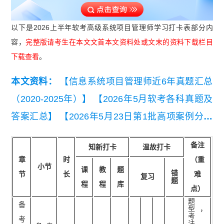
以下是2026上半年软考高级系统项目管理师学习打卡表部分内
容，
完整版请考生在本文文首本文资料处或文末的资料下载栏目
下载查看
。
本文资料：
【信息系统项目管理师近6年真题汇总
（2020-2025年）】
【2026年5月软考各科真题及
答案汇总】
【2026年5月23日第1批高项案例分析
真题(考生回忆版)】
【2026年5月23日第1批高项综
备注
知新打卡
温故打卡
合知识真题(考生回忆版).pdf】
【2026年5月高项第
章
时
（重
小节
2批次真题解析及考情分析】
课
教
题
错
节
长
难
复习
题
程
程
库
点）
题
备
型，
考
考
法。