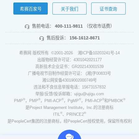
希赛百家号
关于我们
证书查询
售前电话：
400-111-9811
（仅收市话费）
售后投诉：
156-1612-8671
希赛网 版权所有 ©2001-2026
湘ICP备10203241号-14
出版物经营许可证：4301042021177
高新技术企业证书：GR202143001539
广播电视节目制作经营许可证： (湘)字00833号
湘公网安备43019002000749号
违法和不良信息举报电话：15673157832
举报/反馈/投诉邮箱：ujigu@ujigu.com
®
®
®
®
®
®
PMP
，PMP
，PMI-ACP
，PgMP
，PMI-ACP
和PMBOK
是Project Management Institute，Inc.的注册商标
®
®
ITIL
、PRINCE2
是PeopleCert集团的注册商标，经PeopleCert授权使用，保留所有权利