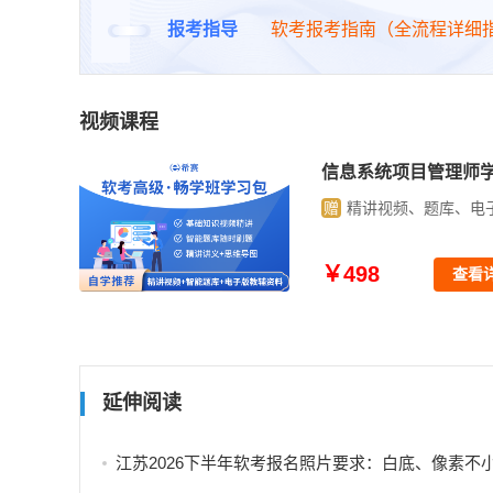
报考指导
软考报考指南（全流程详细
视频课程
师学习包
信息系统项目管理师
库、电子资料
赠
精讲视频、题库、电
￥498
查看详情
查看
延伸阅读
江苏2026下半年软考报名照片要求：白底、像素不小于295