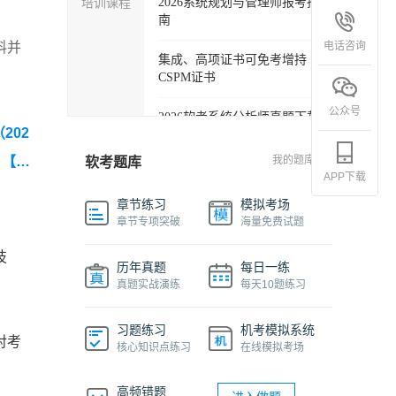
培训课程
2026系统规划与管理师报考指
南
电话咨询
料并
集成、高项证书可免考增持
CSPM证书
公众号
2026软考系统分析师真题下载
202
软考各科目自学必备学习包
【20
我的题库
软考题库
APP下载
2027年信息系统项目管理师精
章节练习
模拟考场
品班
章节专项突破
海量免费试题
2026下半年系统架构设计师免
技
历年真题
每日一练
费课程
真题实战演练
每天10题练习
软件设计师报考指南视频课程
习题练习
机考模拟系统
对考
核心知识点练习
在线模拟考场
机考系统操作流程及画图讲解
视频
高频错题