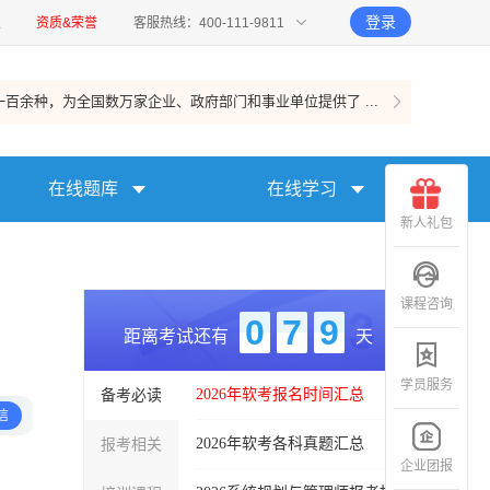
登录
报
资质&荣誉
客服热线：400-111-9811
百余种，为全国数万家企业、政府部门和事业单位提供了 ...
在线题库
在线学习
新人礼包
课程咨询
0
7
9
距离考试还有
天
学员服务
备考必读
2026年软考报名时间汇总
信
报考相关
2026年软考各科真题汇总
企业团报