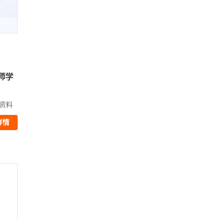
师学
软件设计师学习包
赠
精讲视频、题库、电子资料
资料
￥398
详情
查看详情