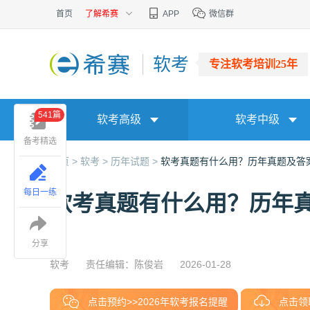
首页
了解希赛
APP
微信群
软考
专注软考培训25年
541篇
软考高级
软考中级
备考精选
首页 >
软考 >
历年试题 >
软考真题有什么用？历年真题及答
每日一练
软考真题有什么用？历年
分享
软考
责任编辑：陈俊岩
2026-01-28
点击预约>>2026年软考报名提醒
点击领