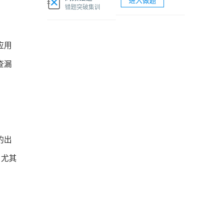
进入做题
软考网络工程师视频课程
错题突破集训
软考各科题库海量试题免费刷
应用
查漏
的出
，尤其