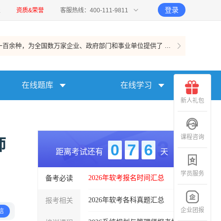
登录
报
资质&荣誉
客服热线：400-111-9811
百余种，为全国数万家企业、政府部门和事业单位提供了 ...
在线题库
在线学习
新人礼包
课程咨询
师
0
7
6
距离考试还有
天
学员服务
备考必读
2026年软考报名时间汇总
报考相关
2026年软考各科真题汇总
企业团报
信