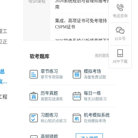
培训课程
2026系统规划与管理师报考指
南
电话咨询
集成、高项证书可免考增持
CSPM证书
理工
公众号
2026软考系统分析师真题下载
见正
软考各科目自学必备学习包
我的题库
软考题库
APP下载
2027年信息系统项目管理师精
章节练习
模拟考场
汇总
品班
章节专项突破
海量免费试题
(考
2026下半年系统架构设计师免
算公
历年真题
每日一练
费课程
工程
真题实战演练
每天10题练习
软件设计师报考指南视频课程
习题练习
机考模拟系统
核心知识点练习
在线模拟考场
机考系统操作流程及画图讲解
视频
高频错题