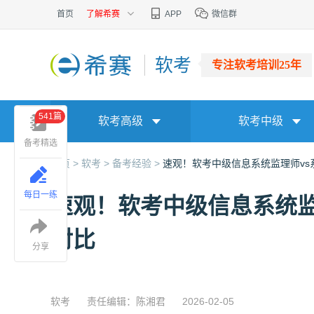
首页
了解希赛
APP
微信群
软考
专注软考培训25年
541篇
软考高级
软考中级
备考精选
首页 >
软考 >
备考经验 >
速观！软考中级信息系统监理师v
每日一练
速观！软考中级信息系统监
对比
分享
软考
责任编辑：陈湘君
2026-02-05