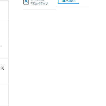
进入做题
软考网络工程师视频课程
错题突破集训
软考各科题库海量试题免费刷
）、
案例
。