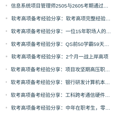
信息系统项目管理师2505与2605考期通过人数深度对比分析
软考高项备考经验分享：软考高项完整经验教训复盘
软考高项备考经验分享：一位15年职场人的68天高项备考经验
软考高项备考经验分享：QS前50学霸59天零基础高项冲刺之路
软考高项备考经验分享：2个月一战上岸高项
软考高项备考经验分享：项目攻坚期高压职场人，碎片时间突围备考
软考高项备考经验分享：银行研发计算机本硕，3个月100小时极速通关
软考高项备考经验分享：工科跨考通信硬件从业者，规划先行稳扎稳打通关
软考高项备考经验分享：中年在职考生，零基础突围备考经验