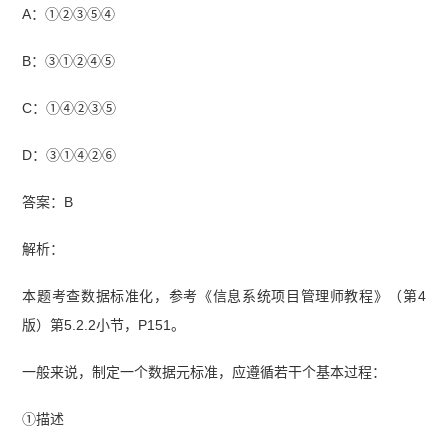
A：①②③⑤④
B：③①②④⑤
C：①④②③⑤
D：③①④②⑥
答案：B
解析：
本题考查数据标准化，参考《信息系统项目管理师教程》（第4
版）第5.2.2小节，P151。
一般来说，制定一个数据元标准，应遵循若干个基本过程：
①描述