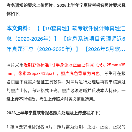
考务通知的要求上传照片。2026上半年宁夏软考报名照片要求具
体如下：
本文资料：
【【19套真题】软考软件设计师真题汇
总（2020-2026年）】
【信息系统项目管理师近6
年真题汇总（2020-2025年）】
【2026年5月软考
各科真题及答案汇总】
【2020-2021年软考信息处
照片采用
近期彩色标准1寸半身免冠正面证件照（尺寸25mm×35
理技术员真题汇总】
【近6年系统集成项目管理工
mm，像素295px×413px），照片底色背景为白色
。考生可在报
程师真题汇总（2020-2025年）】
名页面下载照片验证工具软件，对照片进行处理后再将审核通过
的照片上传，保证格式正确。照片必须清晰并反映本人特征，一
经上传不得修改，考生上传照片时务必慎重选用。
2026上半年宁夏软考报名照片处理及上传流程如下：
1.按照要求准备报名照片：照片需为近期、免冠、正面、正视的