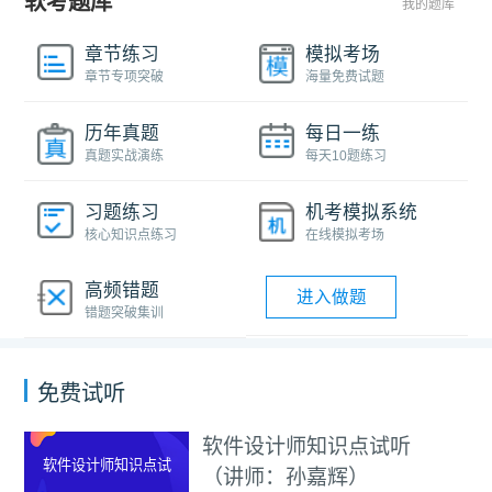
软考题库
我的题库
章节练习
模拟考场
章节专项突破
海量免费试题
历年真题
每日一练
真题实战演练
每天10题练习
习题练习
机考模拟系统
核心知识点练习
在线模拟考场
高频错题
进入做题
错题突破集训
免费试听
识点试听
2026上半年
2026上半年信息系统
辉）
管理师真题解