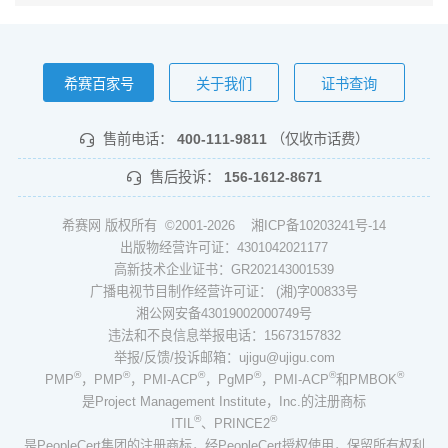
希赛百家号
关于我们
证书查询
售前电话：
400-111-9811
（仅收市话费）
售后投诉：
156-1612-8671
希赛网 版权所有 ©2001-2026
湘ICP备10203241号-14
出版物经营许可证：4301042021177
高新技术企业证书：GR202143001539
广播电视节目制作经营许可证： (湘)字00833号
湘公网安备43019002000749号
违法和不良信息举报电话：15673157832
举报/反馈/投诉邮箱：ujigu@ujigu.com
®
®
®
®
®
®
PMP
，PMP
，PMI-ACP
，PgMP
，PMI-ACP
和PMBOK
是Project Management Institute，Inc.的注册商标
®
®
ITIL
、PRINCE2
是PeopleCert集团的注册商标，经PeopleCert授权使用，保留所有权利