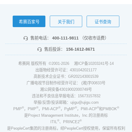
希赛百家号
关于我们
证书查询
售前电话：
400-111-9811
（仅收市话费）
售后投诉：
156-1612-8671
希赛网 版权所有 ©2001-2026
湘ICP备10203241号-14
出版物经营许可证：4301042021177
高新技术企业证书：GR202143001539
广播电视节目制作经营许可证： (湘)字00833号
湘公网安备43019002000749号
违法和不良信息举报电话：15673157832
举报/反馈/投诉邮箱：ujigu@ujigu.com
®
®
®
®
®
®
PMP
，PMP
，PMI-ACP
，PgMP
，PMI-ACP
和PMBOK
是Project Management Institute，Inc.的注册商标
®
®
ITIL
、PRINCE2
是PeopleCert集团的注册商标，经PeopleCert授权使用，保留所有权利