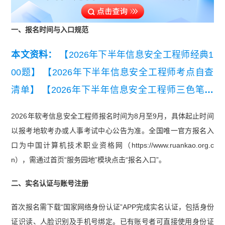
一、报名时间与入口规范
本文资料：
【2026年下半年信息安全工程师经典1
00题】
【2026年下半年信息安全工程师考点自查
清单】
【2026年下半年信息安全工程师三色笔记
【考点速记】】
【2026年下半年信息安全工程师
2026年软考信息安全工程师报名时间为8月至9月，具体起止时间
知识点集锦】
【2026年下半年信息安全工程师易
以报考地软考办或人事考试中心公告为准。全国唯一官方报名入
混淆知识点】
【2026年下半年信息安全工程师新
口为中国计算机技术职业资格网（https://www.ruankao.org.c
生入学测试卷】
【2026年下半年信息安全工程师
n），需通过首页“服务园地”模块点击“报名入口”。
学习手册】
【2026年下半年信息安全工程师学习
二、实名认证与账号注册
打卡表】
【2026年下半年信息安全工程师考试简
首次报名需下载“国家网络身份认证”APP完成实名认证，包括身份
介】
【2026年下半年信息安全工程师学习计划】
证识读、人脸识别及手机号绑定。已有账号者可直接使用身份证