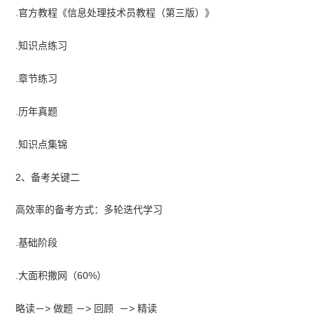
.官方教程《信息处理技术员教程（第三版）》
.知识点练习
.章节练习
.历年真题
.知识点集锦
2、备考关键二
高效率的备考方式：多轮迭代学习
.基础阶段
.大面积撒网（60%）
略读－> 做题 －> 回顾 －> 精读