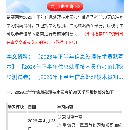
希赛网为2026上半年信息处理技术员考生准备了考前30天的冲刺
学习指南资料，共包括学习规划、冲刺攻略两个部分，以便考生
可以参考该学习指南进行考前冲刺复习。（
学习指南PDF资料可
在本文文首或文末的资料下载栏目下载
）
本文资料：
【2026年下半年信息处理技术员默写
本】
【2026年下半年信息处理技术员备考前期摸
底测试卷】
【2026年下半年信息处理技术员知识
点集锦】
【2026年下半年信息处理技术员学习手
一、2026上半年信息处理技术员考前30天学习规划部分如下
册】
【2026年下半年信息处理技术员学习打卡
表】
【2026年下半年信息处理技术员考试简介】
学习模块
日期
学习内容
① 复习第一章
【2026年5月软考各科真题及答案汇总】
【2026年
2026年4月23
② 重做第一章章节练习和知识点练
信息处理技术员68道高频真题】
【2026年信息处
日