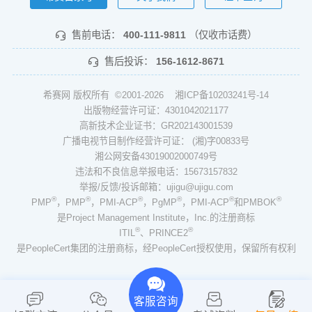
售前电话：
400-111-9811
（仅收市话费）
售后投诉：
156-1612-8671
希赛网 版权所有 ©2001-2026
湘ICP备10203241号-14
出版物经营许可证：4301042021177
高新技术企业证书：GR202143001539
广播电视节目制作经营许可证： (湘)字00833号
湘公网安备43019002000749号
违法和不良信息举报电话：15673157832
举报/反馈/投诉邮箱：ujigu@ujigu.com
®
®
®
®
®
®
PMP
，PMP
，PMI-ACP
，PgMP
，PMI-ACP
和PMBOK
是Project Management Institute，Inc.的注册商标
®
®
ITIL
、PRINCE2
是PeopleCert集团的注册商标，经PeopleCert授权使用，保留所有权利
客服咨询