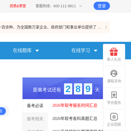
登录
报
资质&荣誉
客服热线：400-111-9811
百余种，为全国数万家企业、政府部门和事业单位提供了 ...
在线题库
在线学习
新人礼包
课程咨询
2
8
9
距离考试还有
天
学员服务
备考必读
2026年软考报名时间汇总
信
报考相关
2026年软考各科真题汇总
企业团报