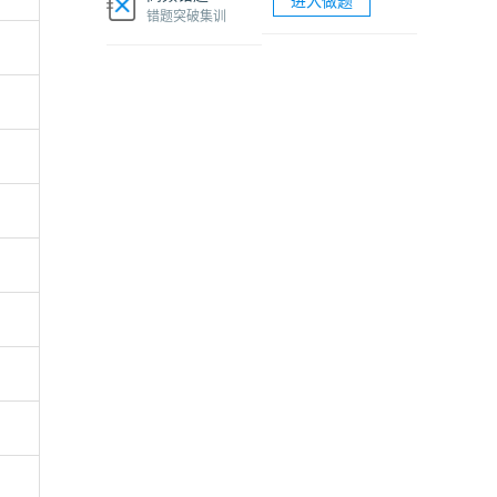
进入做题
软考网络工程师视频课程
错题突破集训
软考各科题库海量试题免费刷