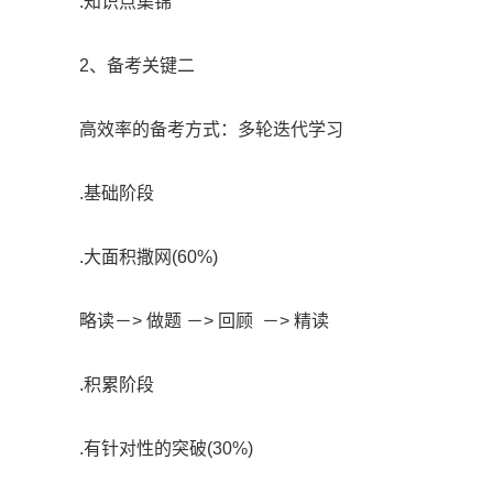
.知识点集锦
2、备考关键二
高效率的备考方式：多轮迭代学习
.基础阶段
.大面积撒网(60%)
略读－> 做题 －> 回顾 －> 精读
.积累阶段
.有针对性的突破(30%)