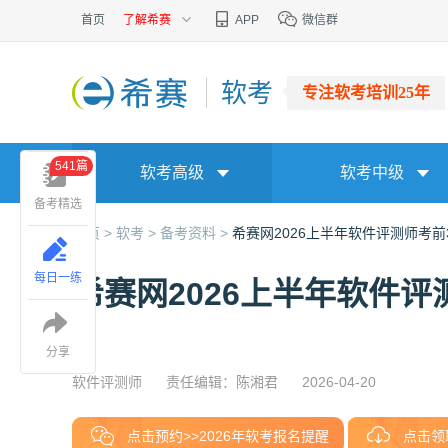
首页
了解希赛
APP
微信群
软考
专注软考培训25年
541篇
软考高级
软考中级
备考精选
首页 >
软考 >
备考资料 >
希赛网2026上半年软件评测师考前
每日一练
希赛网2026上半年软件评
分享
软件评测师
责任编辑：陈湘君
2026-04-20
点击预约>>2026年软考报名提醒
点击领