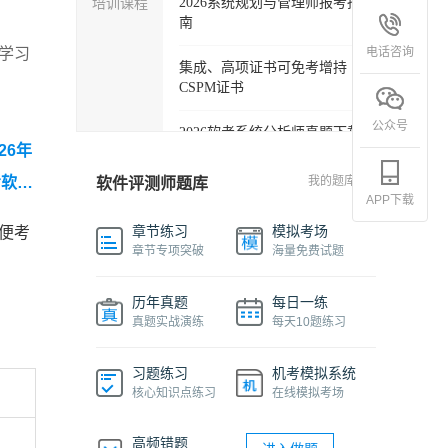
培训课程
2026系统规划与管理师报考指
南
电话咨询
学习
集成、高项证书可免考增持
CSPM证书
公众号
2026软考系统分析师真题下载
26年
软考各科目自学必备学习包
考软件
我的题库
软件评测师题库
APP下载
2027年信息系统项目管理师精
章节练习
模拟考场
便考
品班
章节专项突破
海量免费试题
2026下半年系统架构设计师免
历年真题
每日一练
费课程
真题实战演练
每天10题练习
软件设计师报考指南视频课程
习题练习
机考模拟系统
核心知识点练习
在线模拟考场
机考系统操作流程及画图讲解
视频
高频错题