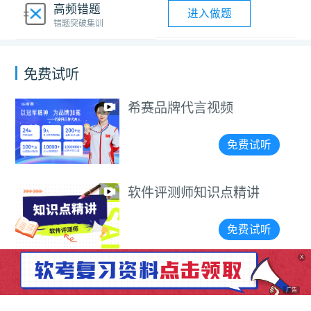
高频错题
进入做题
错题突破集训
免费试听
视频
软件评测师报
课程
免费试听
识点精讲
软件评测师备
会
免费试听
X
广告