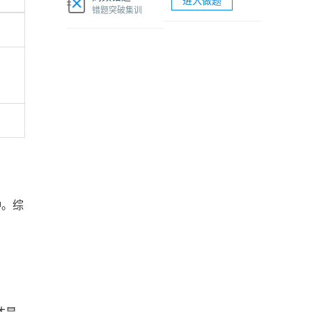
进入做题
软考网络工程师视频课程
错题突破集训
软考各科题库海量试题免费刷
。
钟。综