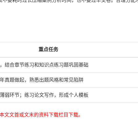
既不要耗时过长压缩案例分析时间，也不要过早交卷。合理分配
重点任务
，结合章节练习和知识点练习题巩固基础
年真题做起，熟悉出题风格和常见陷阱
薄弱环节；练习论文写作，形成个人模板
在本文文首或文末的资料下载栏目下载。