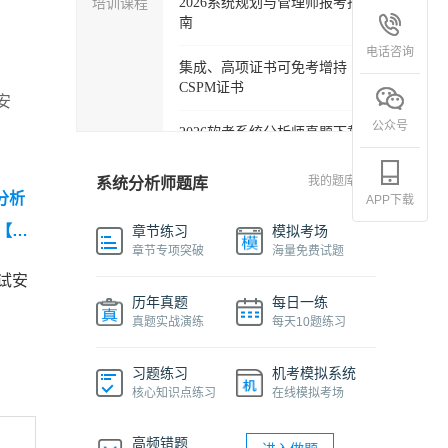
培训课程
2026系统规划与管理师报考指
南
电话咨询
集成、高项证书可免考增持
CSPM证书
安
公众号
2026软考系统分析师真题下载
软考各科目自学必备学习包
我的题库
系统分析师题库
分析
APP下载
2027年信息系统项目管理师精
【20
章节练习
模拟考场
品班
章节专项突破
海量免费试题
真
试安
2026下半年系统架构设计师免
析师综
历年真题
每日一练
费课程
真题实战演练
每天10题练习
【2
软件设计师报考指南视频课程
习题练习
机考模拟系统
核心知识点练习
在线模拟考场
机考系统操作流程及画图讲解
视频
高频错题