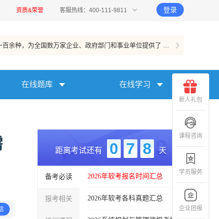
登录
报
资质&荣誉
客服热线：400-111-9811
百余种，为全国数万家企业、政府部门和事业单位提供了 ...
在线题库
在线学习
新人礼包
课程咨询
需
0
7
8
距离考试还有
天
学员服务
备考必读
2026年软考报名时间汇总
报考相关
2026年软考各科真题汇总
企业团报
信