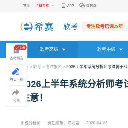
首页
了解希赛
APP
微信群
软考
专注软考培训25年
541篇
软考高级
软考中级
备考精选
首页 >
软考 >
考试报名 >
2026上半年系统分析师考试将于5
每日一练
2026上半年系统分析师考
注意！
分享
系统分析师
责任编辑：陈湘君
2026-04-22