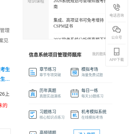
培训课程
2026系统规划与管理师报考指
南
电话咨询
集成、高项证书可免考增持
CSPM证书
目管理
公众号
2026软考系统分析师真题下载
案见
软考各科目自学必备学习包
我的题库
信息系统项目管理师题库
APP下载
2027年信息系统项目管理师精
章节练习
模拟考场
(考生
品班
章节专项突破
海量免费试题
考生回
2026下半年系统架构设计师免
历年真题
每日一练
费课程
26上
真题实战演练
每天10题练习
末的
软件设计师报考指南视频课程
习题练习
机考模拟系统
核心知识点练习
在线模拟考场
机考系统操作流程及画图讲解
视频
高频错题