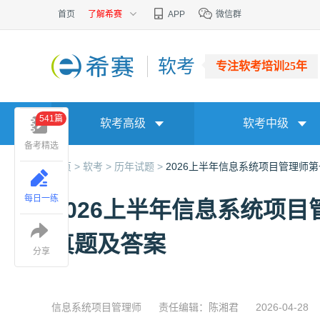
首页
了解希赛
APP
微信群
软考
专注软考培训25年
541篇
软考高级
软考中级
备考精选
首页 >
软考 >
历年试题 >
2026上半年信息系统项目管理师
每日一练
2026上半年信息系统项
真题及答案
分享
信息系统项目管理师
责任编辑：陈湘君
2026-04-28