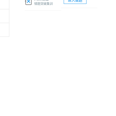
进入做题
软考网络工程师视频课程
错题突破集训
软考各科题库海量试题免费刷