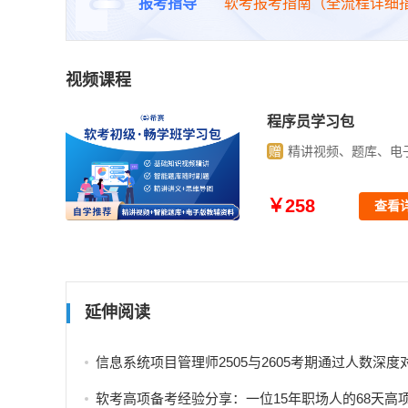
报考指导
软考报考指南（全流程详细
视频课程
学习包
信息系统监理师学习
库、电子资料
赠
精讲视频、题库、电
￥398
查看详情
查看
延伸阅读
信息系统项目管理师2505与2605考期通过人数深度
软考高项备考经验分享：一位15年职场人的68天高项备