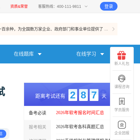
登录
报
资质&荣誉
客服热线：400-111-9811
百余种，为全国数万家企业、政府部门和事业单位提供了 ...
在线题库
在线学习
新人礼包
课程咨询
试
2
8
7
距离考试还有
天
学员服务
备考必读
2026年软考报名时间汇总
报考相关
2026年软考各科真题汇总
企业团报
信