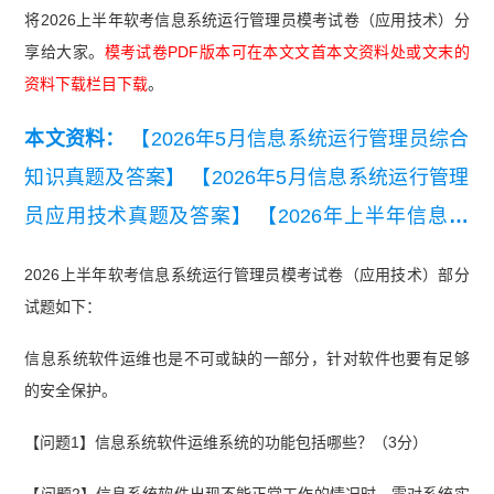
将2026上半年软考信息系统运行管理员模考试卷（应用技术）分
享给大家。
模考试卷PDF版本可在本文文首本文资料处或文末的
资料下载栏目下载
。
本文资料：
【2026年5月信息系统运行管理员综合
知识真题及答案】
【2026年5月信息系统运行管理
员应用技术真题及答案】
【2026年上半年信息系
统运行管理员模考试卷（基础知识）】
【2026年
2026上半年软考信息系统运行管理员模考试卷（应用技术）部分
上半年信息系统运行管理员知识点集锦】
【历年信
试题如下：
息系统运行管理员高频真题精选】
【2026年上半
信息系统软件运维也是不可或缺的一部分，针对软件也要有足够
年信息系统运行管理员案例简答合集】
【2026年
的安全保护。
上半年信息系统运行管理员考点自查清单】
【202
【问题1】信息系统软件运维系统的功能包括哪些？（3分）
0-2021年软考信息系统运行管理员真题汇总】
【问题2】信息系统软件出现不能正常工作的情况时，需对系统实