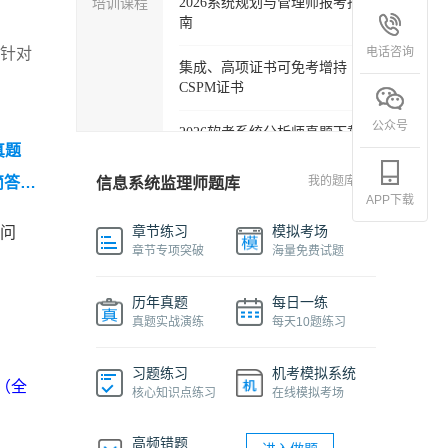
培训课程
2026系统规划与管理师报考指
南
电话咨询
？针对
集成、高项证书可免考增持
CSPM证书
公众号
2026软考系统分析师真题下载
真题
软考各科目自学必备学习包
简答题
我的题库
信息系统监理师题库
APP下载
2027年信息系统项目管理师精
章节练习
模拟考场
的问
品班
章节专项突破
海量免费试题
2026下半年系统架构设计师免
历年真题
每日一练
费课程
真题实战演练
每天10题练习
软件设计师报考指南视频课程
习题练习
机考模拟系统
（全
核心知识点练习
在线模拟考场
机考系统操作流程及画图讲解
视频
高频错题