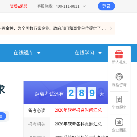
登录
报
资质&荣誉
客服热线：400-111-9811
百余种，为全国数万家企业、政府部门和事业单位提供了 ...
在线题库
在线学习
新人礼包
课程咨询
求
2
8
9
距离考试还有
天
学员服务
备考必读
2026年软考报名时间汇总
信
报考相关
2026年软考各科真题汇总
企业团报