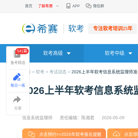
首页
了解希赛
APP
微信群
软考
专注软考培训25年
541篇
软考高级
软考中级
备考精选
首页 >
软考 >
考试动态 >
2026上半年软考信息系统监理师
每日一练
2026上半年软考信息系
分享
信息系统监理师
责任编辑：陈湘君
2026-05-09
点击预约>>2026年软考报名提醒
点击领