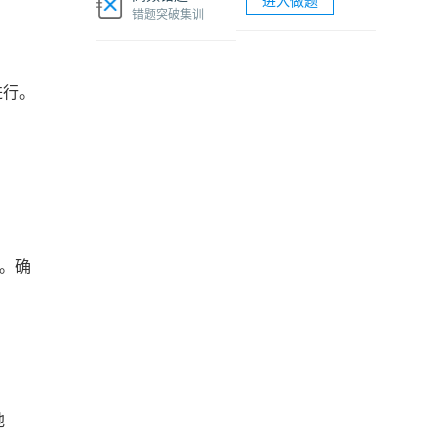
进入做题
软考网络工程师视频课程
错题突破集训
软考各科题库海量试题免费刷
进行。
息。确
地