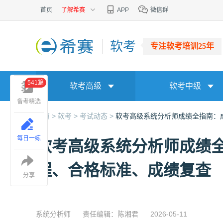
首页
了解希赛
APP
微信群
软考
专注软考培训25年
541篇
软考高级
软考中级
备考精选
首页 >
软考 >
考试动态 >
软考高级系统分析师成绩全指南：
每日一练
软考高级系统分析师成绩
程、合格标准、成绩复查
分享
系统分析师
责任编辑：陈湘君
2026-05-11