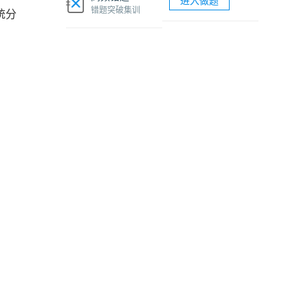
进入做题
软考网络工程师视频课程
错题突破集训
统分
软考各科题库海量试题免费刷