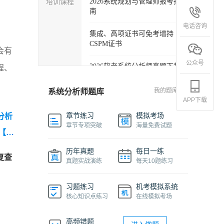
培训课程
2026系统规划与管理师报考指
南
电话咨询
集成、高项证书可免考增持
CSPM证书
会有
公众号
2026软考系统分析师真题下载
程、
软考各科目自学必备学习包
我的题库
系统分析师题库
APP下载
2027年信息系统项目管理师精
章节练习
模拟考场
分析
品班
章节专项突破
海量免费试题
【20
2026下半年系统架构设计师免
真
历年真题
每日一练
费课程
复查
真题实战演练
每天10题练习
析师综
软件设计师报考指南视频课程
习题练习
机考模拟系统
核心知识点练习
在线模拟考场
机考系统操作流程及画图讲解
视频
高频错题