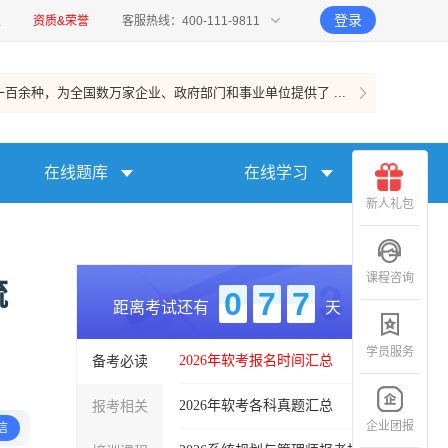
登录
报
资质&荣誉
客服热线：400-111-9811
百余种，为全国数万家企业、政府部门和事业单位提供了 ...
在线题库
在线学习
新人礼包
课程咨询
流
0
7
7
距离考试还有
天
学员服务
备考必读
2026年软考报名时间汇总
报考相关
2026年软考各科真题汇总
企业团报
信