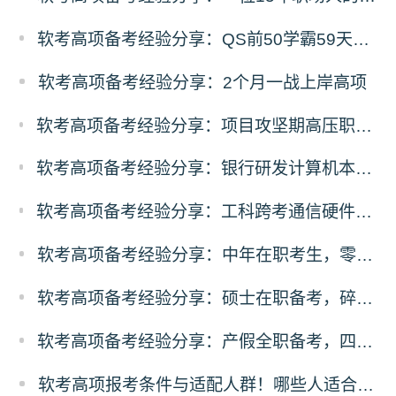
软考高项备考经验分享：QS前50学霸59天零基础高项冲刺之路
软考高项备考经验分享：2个月一战上岸高项
软考高项备考经验分享：项目攻坚期高压职场人，碎片时间突围备考
软考高项备考经验分享：银行研发计算机本硕，3个月100小时极速通关
软考高项备考经验分享：工科跨考通信硬件从业者，规划先行稳扎稳打通关
软考高项备考经验分享：中年在职考生，零基础突围备考经验
软考高项备考经验分享：硕士在职备考，碎片化时间高效通关方案
软考高项备考经验分享：产假全职备考，四轮递进式复习落地法
软考高项报考条件与适配人群！哪些人适合考高项