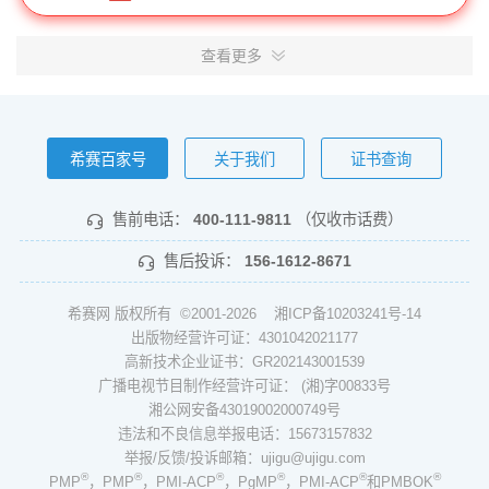
查看更多
希赛百家号
关于我们
证书查询
售前电话：
400-111-9811
（仅收市话费）
售后投诉：
156-1612-8671
希赛网 版权所有 ©2001-2026
湘ICP备10203241号-14
出版物经营许可证：4301042021177
高新技术企业证书：GR202143001539
广播电视节目制作经营许可证： (湘)字00833号
湘公网安备43019002000749号
违法和不良信息举报电话：15673157832
举报/反馈/投诉邮箱：ujigu@ujigu.com
®
®
®
®
®
®
PMP
，PMP
，PMI-ACP
，PgMP
，PMI-ACP
和PMBOK