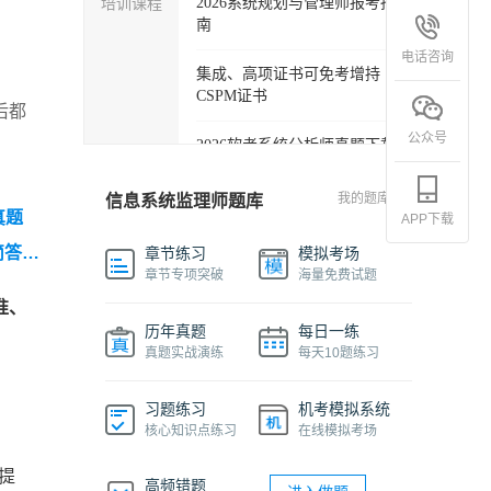
培训课程
2026系统规划与管理师报考指
南
电话咨询
集成、高项证书可免考增持
CSPM证书
后都
公众号
2026软考系统分析师真题下载
软考各科目自学必备学习包
我的题库
信息系统监理师题库
真题
APP下载
2027年信息系统项目管理师精
简答题
章节练习
模拟考场
品班
章节专项突破
海量免费试题
准、
2026下半年系统架构设计师免
历年真题
每日一练
费课程
真题实战演练
每天10题练习
软件设计师报考指南视频课程
习题练习
机考模拟系统
核心知识点练习
在线模拟考场
机考系统操作流程及画图讲解
视频
提
高频错题