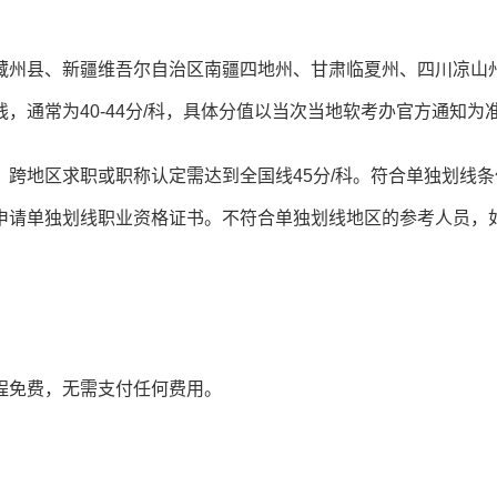
藏州县、新疆维吾尔自治区南疆四地州、甘肃临夏州、四川凉山
，通常为40-44分/科，具体分值以当次当地软考办官方通知为
跨地区求职或职称认定需达到全国线45分/科。符合单独划线条
申请单独划线职业资格证书。不符合单独划线地区的参考人员，
程免费，无需支付任何费用。