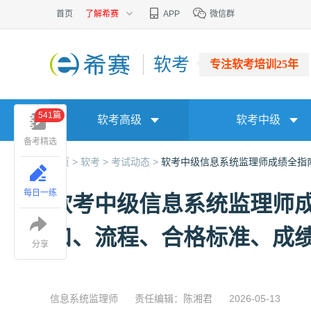
首页
了解希赛
APP
微信群
软考
专注软考培训25年
541篇
软考高级
软考中级
备考精选
首页 >
软考 >
考试动态 >
软考中级信息系统监理师成绩全指
每日一练
软考中级信息系统监理师
口、流程、合格标准、成
分享
信息系统监理师
责任编辑：陈湘君
2026-05-13