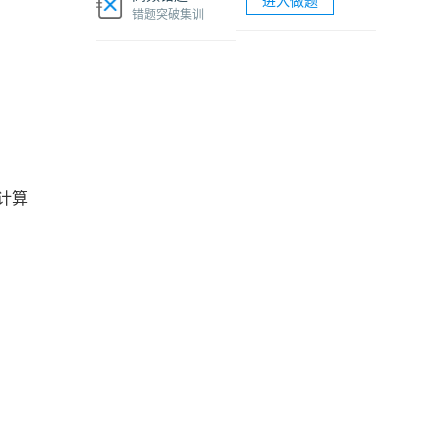
进入做题
软考网络工程师视频课程
错题突破集训
软考各科题库海量试题免费刷
计算