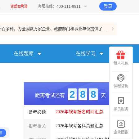
登录
报
资质&荣誉
客服热线：400-111-9811
百余种，为全国数万家企业、政府部门和事业单位提供了 ...
在线题库
在线学习
新人礼包
课程咨询
2
8
8
距离考试还有
天
学员服务
备考必读
2026年软考报名时间汇总
报考相关
2026年软考各科真题汇总
企业团报
信