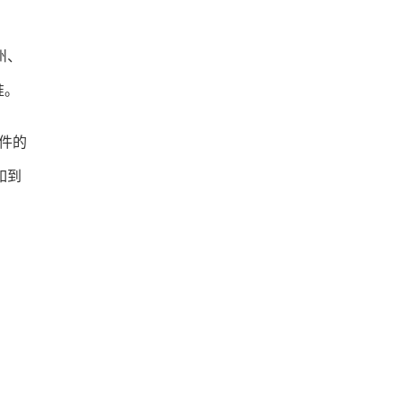
州、
准。
件的
如到