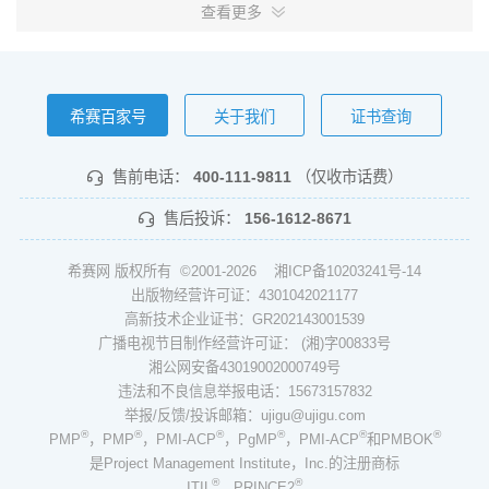
查看更多
希赛百家号
关于我们
证书查询
售前电话：
400-111-9811
（仅收市话费）
售后投诉：
156-1612-8671
希赛网 版权所有 ©2001-2026
湘ICP备10203241号-14
出版物经营许可证：4301042021177
高新技术企业证书：GR202143001539
广播电视节目制作经营许可证： (湘)字00833号
湘公网安备43019002000749号
违法和不良信息举报电话：15673157832
举报/反馈/投诉邮箱：ujigu@ujigu.com
®
®
®
®
®
®
PMP
，PMP
，PMI-ACP
，PgMP
，PMI-ACP
和PMBOK
是Project Management Institute，Inc.的注册商标
®
®
ITIL
、PRINCE2