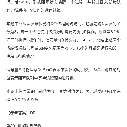
行；若S<=0，则从阻塞状态唤醒一个进程，并将其插入就绪队
列，然后执行V操作的进程继续。
本题中互斥资源最多允许3个进程同时访问，也就是说N资源的个
数为3，每一个进程使用该资源时需要先执行P操作，所以当6个进
程同时执行P操作时，信号量S的状态为：3-6=-3；总结上述两个
极端情况得信号量S的变化范围为-3～3（6个进程都是运行和没有
进程运行的情况）
信号量S的物理意义:S>=0表示某资源的可用数；S<0，则其绝对
值表示阻塞队列中等待该资源的进程数。
本题中信号量的当前值为-1，其绝对值为1，表示系统中有1个进
程正在等待该资源
【参考答案】DB
第3问-数的进制转换