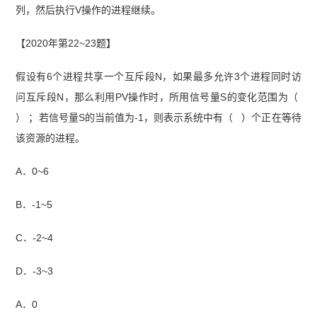
列，然后执行V操作的进程继续。
【2020年第22~23题】
假设有6个进程共享一个互斥段N，如果最多允许3个进程同时访
问互斥段N，那么利用PV操作时，所用信号量S的变化范围为（
） ；若信号量S的当前值为-1，则表示系统中有（ ）个正在等待
该资源的进程。
A．0~6
B．-1~5
C．-2~4
D．-3~3
A．0