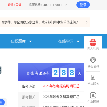
登录
报
资质&荣誉
客服热线：400-111-9811
百余种，为全国数万家企业、政府部门和事业单位提供了 ...
在线题库
在线学习
新人礼包
课程咨询
用
2
8
8
距离考试还有
天
学员服务
备考必读
2026年软考报名时间汇总
报考相关
2026年软考各科真题汇总
企业团报
信