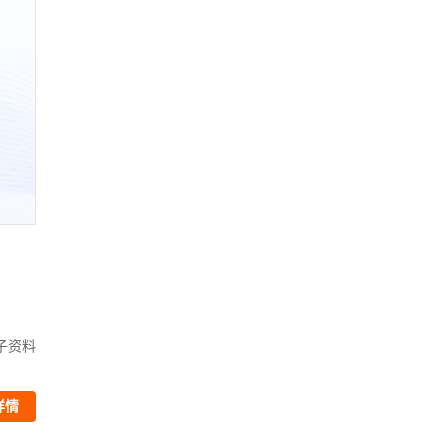
管理师学习包
信息系统项目管
、题库、电子资料
赠
精讲视频、题
￥498
查看详情