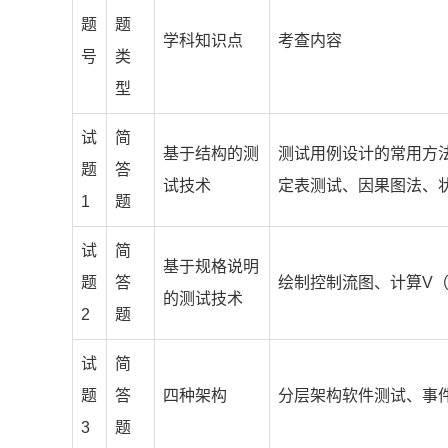
题
题
学科知识点
考查内容
号
类
型
试
简
基于结构的测
测试用例设计的常用方
题
答
试技术
定表测试、因果图法、
1
题
试
简
基于规格说明
题
答
绘制控制流图、计算V（
的测试技术
2
题
试
简
题
答
四种架构
分层架构软件测试、事
3
题