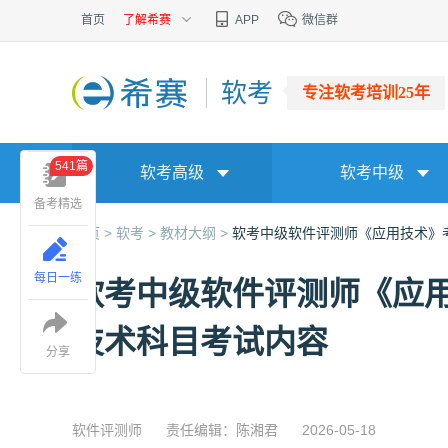
首页
了解希赛
APP
微信群
软考
专注软考培训25年
541篇
软考高级
软考中级
备考精选
首页 >
软考 >
教材大纲 >
软考中级软件评测师《应用技术》
每日一练
软考中级软件评测师《应
技术科目考试内容
分享
软件评测师
责任编辑：陈湘君
2026-05-18