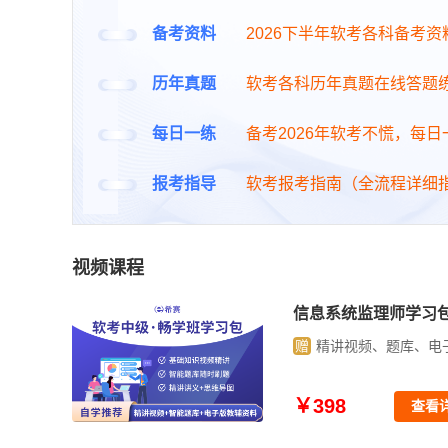
备考资料
2026下半年软考各科备考资
历年真题
软考各科历年真题在线答题
每日一练
备考2026年软考不慌，每
报考指导
软考报考指南（全流程详细
视频课程
评测师学习包
信息安全工
【旧】
讲视频、题库、电子资料
赠
精讲视频
8
￥398
查看详情