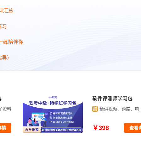
料汇总
练习
日一练陪伴你
指导）
程师学习包
系统规划与
赠
精讲视频
、题库、电子资料
￥498
查看详情