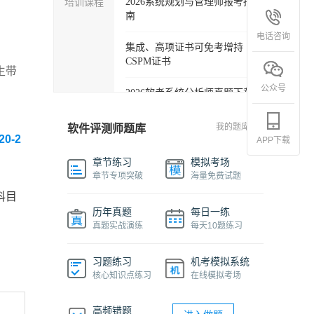
培训课程
2026系统规划与管理师报考指
南
电话咨询
集成、高项证书可免考增持
CSPM证书
生带
公众号
2026软考系统分析师真题下载
软考各科目自学必备学习包
我的题库
软件评测师题库
20-2
APP下载
2027年信息系统项目管理师精
章节练习
模拟考场
品班
章节专项突破
海量免费试题
科目
2026下半年系统架构设计师免
历年真题
每日一练
费课程
真题实战演练
每天10题练习
软件设计师报考指南视频课程
习题练习
机考模拟系统
核心知识点练习
在线模拟考场
机考系统操作流程及画图讲解
视频
高频错题