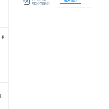
进入做题
软考网络工程师视频课程
错题突破集训
软考各科题库海量试题免费刷
、判
试