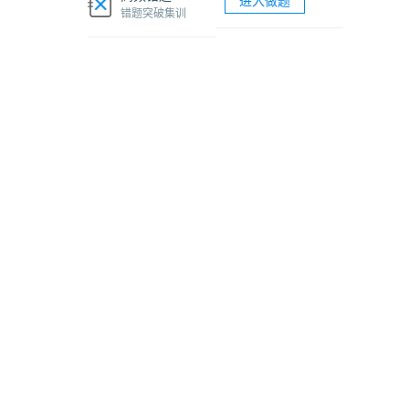
进入做题
软考网络工程师视频课程
错题突破集训
软考各科题库海量试题免费刷