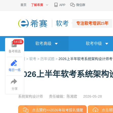
首页
了解希赛
APP
微信群
软考
专注软考培训25年
541篇
软考高级
软考中级
备考精选
首页 >
软考 >
历年试题 >
2026上半年软考系统架构设计师
每日一练
2026上半年软考系统架
分享
系统架构设计师
责任编辑：陈湘君
2026-05-28
点击预约>>2026年软考报名提醒
点击领