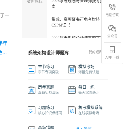
培训课程
2026系统规划与管理师报考指
南
电话咨询
做了一
集成、高项证书可免考增持
CSPM证书
公众号
2026软考系统分析师真题下载
半年
软考各科目自学必备学习包
色笔
我的题库
系统架构设计师题库
APP下载
构设
2027年信息系统项目管理师精
章节练习
模拟考场
品班
综合
章节专项突破
海量免费试题
回忆
2026下半年系统架构设计师免
历年真题
每日一练
费课程
真题实战演练
每天10题练习
软件设计师报考指南视频课程
习题练习
机考模拟系统
核心知识点练习
在线模拟考场
机考系统操作流程及画图讲解
视频
高频错题