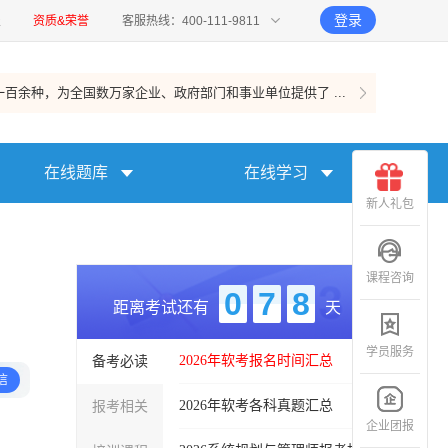
登录
报
资质&荣誉
客服热线：400-111-9811
百余种，为全国数万家企业、政府部门和事业单位提供了 ...
在线题库
在线学习
新人礼包
课程咨询
0
7
8
距离考试还有
天
学员服务
备考必读
2026年软考报名时间汇总
信
报考相关
2026年软考各科真题汇总
企业团报